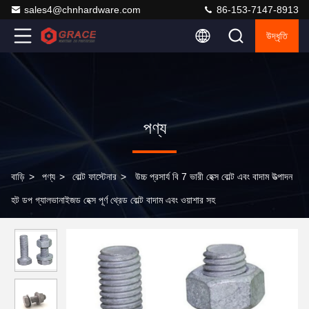
sales4@chnhardware.com
86-153-7147-8913
উদ্ধৃতি
পণ্য
বাড়ি
>
পণ্য
>
বোল্ট ফাস্টেনার
>
উচ্চ প্রসার্য বি 7 ভারী হেক্স বোল্ট এবং বাদাম উত্পাদন
হট ডপ গ্যালভানাইজড হেক্স পূর্ণ থ্রেড বোল্ট বাদাম এবং ওয়াশার সহ