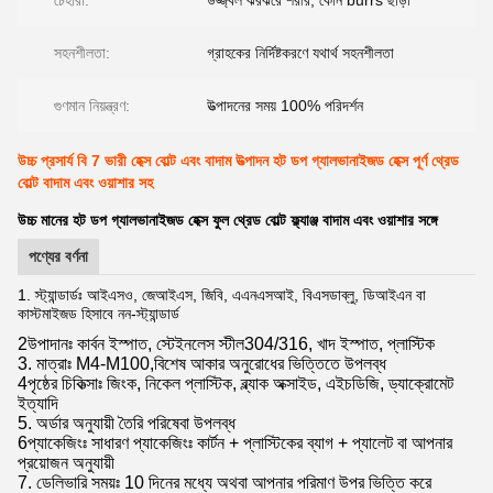
চেহারা:
উজ্জ্বল ঝরঝরে শরীর, কোন burrs ছাড়া
সহনশীলতা:
গ্রাহকের নির্দিষ্টকরণে যথার্থ সহনশীলতা
গুণমান নিয়ন্ত্রণ:
উত্পাদনের সময় 100% পরিদর্শন
উচ্চ প্রসার্য বি 7 ভারী হেক্স বোল্ট এবং বাদাম উত্পাদন হট ডপ গ্যালভানাইজড হেক্স পূর্ণ থ্রেড
বোল্ট বাদাম এবং ওয়াশার সহ
উচ্চ মানের হট ডপ গ্যালভানাইজড হেক্স ফুল থ্রেড বোল্ট ফ্ল্যাঞ্জ বাদাম এবং ওয়াশার সঙ্গে
পণ্যের বর্ণনা
1. স্ট্যান্ডার্ডঃ আইএসও, জেআইএস, জিবি, এএনএসআই, বিএসডাব্লু, ডিআইএন বা
কাস্টমাইজড হিসাবে নন-স্ট্যান্ডার্ড
2উপাদানঃ কার্বন ইস্পাত, স্টেইনলেস স্টীল304/316, খাদ ইস্পাত, প্লাস্টিক
3. মাত্রাঃ M4-M100,
বিশেষ আকার অনুরোধের ভিত্তিতে উপলব্ধ
4পৃষ্ঠের চিকিত্সাঃ জিংক, নিকেল প্লাস্টিক, ব্ল্যাক অক্সাইড, এইচডিজি, ড্যাক্রোমেট
ইত্যাদি
5. অর্ডার অনুযায়ী তৈরি পরিষেবা উপলব্ধ
6প্যাকেজিংঃ সাধারণ প্যাকেজিংঃ কার্টন + প্লাস্টিকের ব্যাগ + প্যালেট বা আপনার
প্রয়োজন অনুযায়ী
7. ডেলিভারি সময়ঃ 10 দিনের মধ্যে অথবা আপনার পরিমাণ উপর ভিত্তি করে