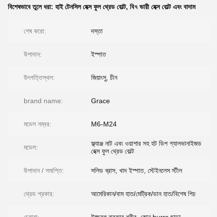
বিশেষভাবে তুলে ধরা:
হাই টেনসিল হেক্স ফুল থ্রেড বোল্ট
,
বি৭ ভারী হেক্স বোল্ট এবং বাদাম
শেষ করো:
দস্তা
উপাদান:
ইস্পাত
উৎপত্তিস্থল:
জিয়াংসু, চীন
brand name:
Grace
মডেল নম্বর:
M6-M24
ফ্ল্যাঞ্জ নাট এবং ওয়াশার সহ হট ডিপ গ্যালভানাইজড
মডেল:
হেক্স ফুল থ্রেড বোল্ট
উপাদান / সমাপ্তি:
সলিড ব্রাস, খাদ ইস্পাত, স্টেইনলেস স্টীল
থ্রেড প্রকার:
আমেরিকান/বাম হাত/মেট্রিক/ডান হাত/বিশেষ পিচ