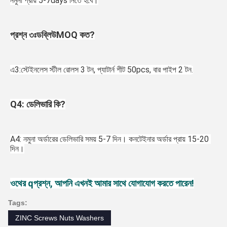
নমুনা প্রায় 5-7days নিতে হবে।
প্রশ্ন ৩ঃ
ডব্লিউ
MOQ কত?
এ
3:
স্টেইনলেস স্টীল রোলস 3 টন, প্যাটার্ন শীট 50pcs, বার পাইপ 2 টন
.
Q
4: ডেলিভারি কি?
A4: নমুনা অর্ডারের ডেলিভারি সময় 5-7 দিন। কনটেইনার অর্ডার প্রায় 15-20 
দিন।
ও
থের q
প্রশ্ন, আপনি এখনই আমার সাথে যোগাযোগ করতে পারেন!
Tags:
ZINC Screws Nuts Washers