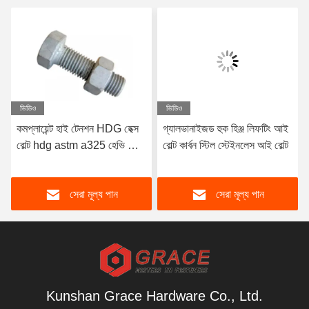
ভিডিও
ভিডিও
কমপ্লায়েন্ট হাই টেনশন HDG হেক্স
গ্যালভানাইজড হুক হিঞ্জ লিফটিং আই
বোল্ট hdg astm a325 হেভি হেক্স
বোল্ট কার্বন স্টিল স্টেইনলেস আই বোল্ট
বোল্ট হাই টেনশন বোল্ট
সেরা মূল্য পান
সেরা মূল্য পান
Kunshan Grace Hardware Co., Ltd.