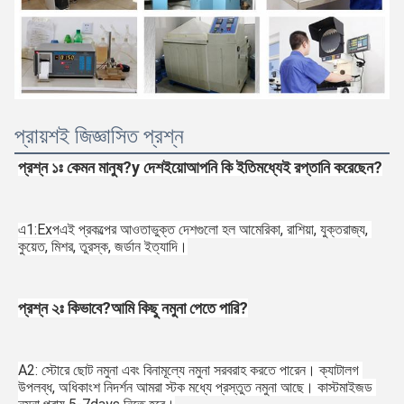
প্রায়শই জিজ্ঞাসিত প্রশ্ন
প্রশ্ন ১ঃ কেমন মানুষ?
y দেশ
ইয়ো
আপনি কি ইতিমধ্যেই রপ্তানি করেছেন?
এ
1
:Ex
প
এই প্রকল্পের আওতাভুক্ত দেশগুলো হল আমেরিকা, রাশিয়া, যুক্তরাজ্য, 
কুয়েত, মিশর, তুরস্ক, জর্ডান ইত্যাদি।
প্রশ্ন ২ঃ কিভাবে?
আমি কিছু নমুনা পেতে পারি?
A2: স্টোরে ছোট নমুনা এবং বিনামূল্যে নমুনা সরবরাহ করতে পারেন। ক্যাটালগ 
উপলব্ধ, অধিকাংশ নিদর্শন আমরা স্টক মধ্যে প্রস্তুত নমুনা আছে। কাস্টমাইজড 