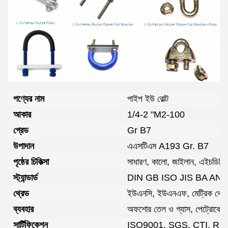
পণ্যের নাম
পাইপ ইউ বোল্ট
আকার
1/4-2 "M2-100
গ্রেড
Gr B7
উপাদান
এএসটিএম A193 Gr. B7
পৃষ্ঠের চিকিত্সা
সাধারণ, কালো, জাইলান, এইচডিজি, 
স্ট্যান্ডার্ড
DIN GB ISO JIS BA ANS
থ্রেড
ইউএনসি, ইউএনএফ, মেট্রিক থ্রে
ব্যবহার
অফশোর তেল ও গ্যাস, পেট্রোকেমিক্যা
সার্টিফিকেশন
ISO9001, SGS, CTI, R