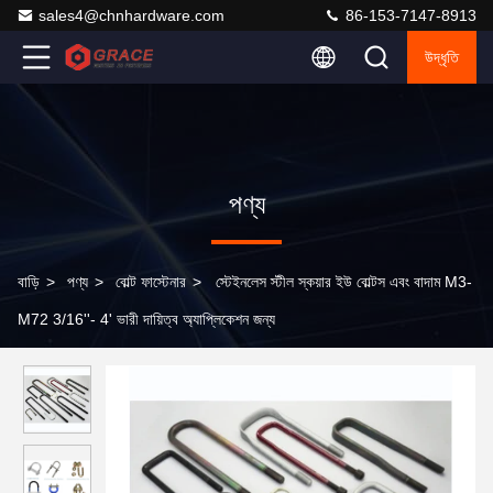
sales4@chnhardware.com
86-153-7147-8913
উদ্ধৃতি
পণ্য
বাড়ি
>
পণ্য
>
বোল্ট ফাস্টেনার
>
স্টেইনলেস স্টীল স্কয়ার ইউ বোল্টস এবং বাদাম M3-
M72 3/16''- 4' ভারী দায়িত্ব অ্যাপ্লিকেশন জন্য