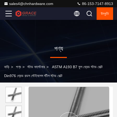
sales4@chnhardware.com
86-153-7147-8913
উদ্ধৃতি
পণ্য
বাড়ি
>
পণ্য
>
স্টাড ফাস্টেনার
>
ASTM A193 B7 ফুল থ্রেড স্টাড বোল্ট
Din976 থ্রেড রডস স্টেইনলেস স্টীল স্টাড বোল্ট