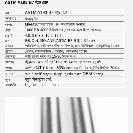
ASTM A193 B7 স্টুড বোল্ট
ASTM A193 B7 স্টুড বোল্ট
নাম
স্থান
ও
rigin
জিয়াংসু, চীন
M6-M36
অথবা অনুরোধ এবং নকশা হিসাবে অ-মানক
আকার
1000 মিমি-3000 মিমি
অথবা অনুরোধ এবং নকশা হিসাবে অ-মানক
দৈর্ঘ্য
শ্রেণী
4.8, 6.8, 8.8, 10.9, 12.9
মান
GB, DIN, ISO, ANSI/ASTM, B7, BS, JIS ইত্যাদি
কার্বন ইস্পাত, স্টেইনলেস স্টীল, খাদ ইস্পাত, তামা, টাইটানিয়াম, অ্যালুমিনিয়াম ইত্যাদি
উপাদান
পৃষ্ঠতল
প্লেইন, গ্যালভানাইজড, এইচডিজি, ওয়াইজেডপি ইত্যাদি
ডেলিভারি
অর্ডার নিশ্চিত করার পরে 15-30 দিনের মধ্যে।
স্ট্যান্ডার্ড এক্সপোর্ট প্যাকিং বা গ্রাহকদের প্রয়োজন অনুযায়ী
প্যাকেজ
/T (বিশেষণে 30%
পেমেন্ট
এল/সি বা টি
ance এবং BL এর অনুলিপির বিপরীতে 70%)
আপনি একটি অঙ্কন বা নমুনা প্রদান করলে OEM উপলব্ধ
অ-মান
নমুনা বিনামূল্যে চার্জ.
নমুনা
ওয়েবসাইট
ksgrace.en.alibaba.com