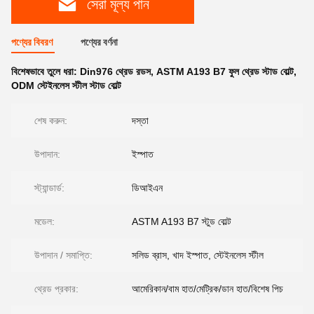
সেরা মূল্য পান
পণ্যের বিবরণ
পণ্যের বর্ণনা
বিশেষভাবে তুলে ধরা:
Din976 থ্রেড রডস
,
ASTM A193 B7 ফুল থ্রেড স্টাড বোল্ট
,
ODM স্টেইনলেস স্টীল স্টাড বোল্ট
শেষ করুন:
দস্তা
উপাদান:
ইস্পাত
স্ট্যান্ডার্ড:
ডিআইএন
মডেল:
ASTM A193 B7 স্টুড বোল্ট
উপাদান / সমাপ্তি:
সলিড ব্রাস, খাদ ইস্পাত, স্টেইনলেস স্টীল
থ্রেড প্রকার:
আমেরিকান/বাম হাত/মেট্রিক/ডান হাত/বিশেষ পিচ