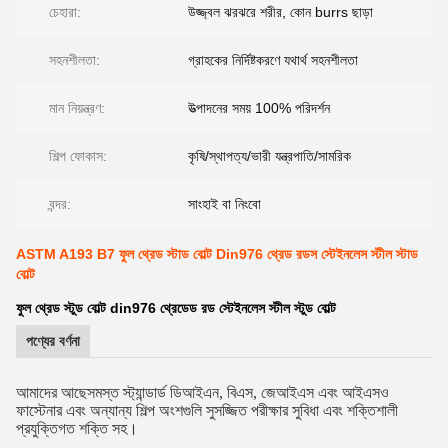
চেহারা:
উজ্জ্বল ঝরঝরে শরীর, কোন burrs ছাড়া
সহনশীলতা:
গ্রাহকের নির্দিষ্টকরণে যথার্থ সহনশীলতা
মান নিয়ন্ত্রণ:
উত্পাদনের সময় 100% পরিদর্শন
শিল্প ফোকাস:
কৃষি/স্থাপত্য/ভারী যন্ত্রপাতি/সামরিক
বন্দর:
সাংহাই বা নিংবো
ASTM A193 B7 ফুল থ্রেড স্টাড বোল্ট Din976 থ্রেড রডস স্টেইনলেস স্টীল স্টাড
বোল্ট
ফুল থ্রেড স্টুড বোল্ট din976 থ্রেডেড রড স্টেইনলেস স্টীল স্টুড বোল্ট
পণ্যের বর্ণনা
আমাদের আছে
সমস্ত স্ট্যান্ডার্ড ডিআইএন, বিএস, জেআইএস এবং আইএসও
ফাস্টেনার এবং অন্যান্য শিল্প অংশগুলি সুসজ্জিত পরীক্ষার সুবিধা এবং শক্তিশালী
প্রযুক্তিগত শক্তি সহ।