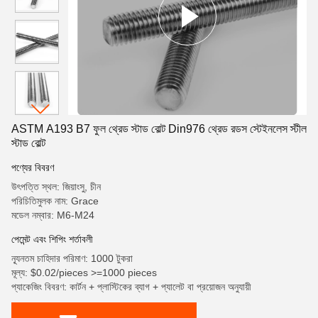
ASTM A193 B7 ফুল থ্রেড স্টাড বোল্ট Din976 থ্রেড রডস স্টেইনলেস স্টীল
স্টাড বোল্ট
পণ্যের বিবরণ
উৎপত্তি স্থল: জিয়াংসু, চীন
পরিচিতিমুলক নাম: Grace
মডেল নম্বার: M6-M24
পেমেন্ট এবং শিপিং শর্তাবলী
ন্যূনতম চাহিদার পরিমাণ: 1000 টুকরা
মূল্য: $0.02/pieces >=1000 pieces
প্যাকেজিং বিবরণ: কার্টন + প্লাস্টিকের ব্যাগ + প্যালেট বা প্রয়োজন অনুযায়ী