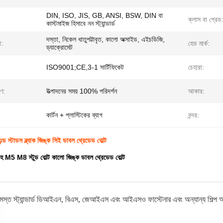
DIN, ISO, JIS, GB, ANSI, BSW, DIN বা
ক্লাস বা গ্রেড
কাস্টমাইজ হিসাবে নন স্ট্যান্ডার্ড
দস্তা, নিকেল ধাতুপট্টাবৃত, কালো অক্সাইড, এইচডিজি,
া:
হেড মার্ক:
ড্যাক্রোমেট
ISO9001;CE,3-1 সার্টিফিকেট
চেহারা:
রণ:
উত্পাদনের সময় 100% পরিদর্শন
আকার:
কার্টন + প্লাস্টিকের ব্যাগ
বন্দর:
স্টাডস ব্ল্যাক জিঙ্ক সিই ডাবল থ্রেডেড বোল্ট
 সহ M5 M8 স্টুড বোল্ট কালো জিঙ্ক ডাবল থ্রেডেড বোল্ট
মস্ত স্ট্যান্ডার্ড ডিআইএন, বিএস, জেআইএস এবং আইএসও ফাস্টেনার এবং অন্যান্য শিল্প অংশ