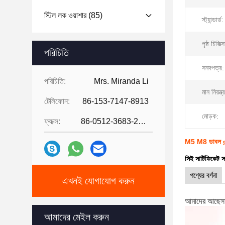
স্টিল লক ওয়াশার
(85)
স্ট্যান্ডার্ড:
পৃষ্ঠ চিকিত্স
পরিচিতি
সনদপত্র:
পরিচিতি:
Mrs. Miranda Li
মান নিয়ন্ত্
টেলিফোন:
86-153-7147-8913
মোড়ক:
ফ্যাক্স:
86-0512-3683-2631
M5 M8 ডাবল এন্ড 
সিই সার্টিফিকেট
পণ্যের বর্ণনা
এখনই যোগাযোগ করুন
আমাদের আছে
স
আমাদের মেইল ​​করুন