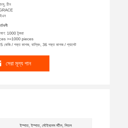
াংসু, চীন
ম: GRACE
আইএন
র্তাবলী
রিমাণ: 1000 টুকরা
ieces >=1000 pieces
25 কেজি / শক্ত কাগজ, বাল্কিং, 36 শক্ত কাগজ / প্যালেট
সেরা মূল্য পান
ইস্পাত, ইস্পাত, স্টেইনলেস স্টীল, পিতল