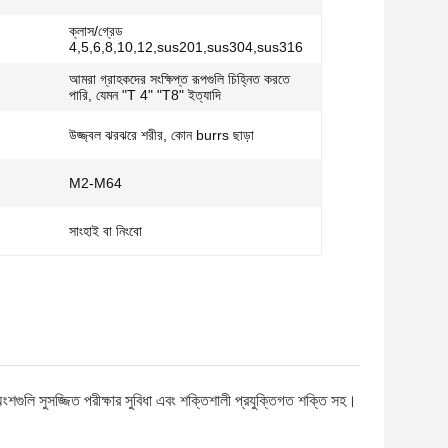
ক্লাস/গ্রেড
:
4,5,6,8,10,12,sus201,sus304,sus316
আমরা গ্রাহকদের সংক্ষিপ্ত রূপগুলি চিহ্নিত করতে
পারি, যেমন "T 4" "T8" ইত্যাদি
উজ্জ্বল ঝরঝরে শরীর, কোন burrs ছাড়া
M2-M64
সাংহাই বা নিংবো
গুলি সুসজ্জিত পরীক্ষার সুবিধা এবং শক্তিশালী প্রযুক্তিগত শক্তি সহ।