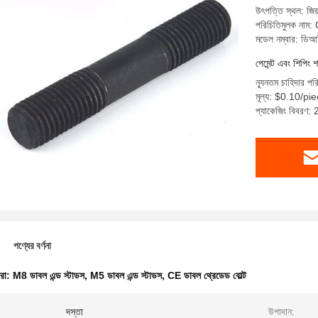
উৎপত্তি স্থল: জিয়
পরিচিতিমুলক না
মডেল নম্বার: ডি
পেমেন্ট এবং শিপিং শ
ন্যূনতম চাহিদার প
মূল্য: $0.10/p
প্যাকেজিং বিবরণ: 
পণ্যের বর্ণনা
ধরা:
M8 ডাবল এন্ড স্টাডস
,
M5 ডাবল এন্ড স্টাডস
,
CE ডাবল থ্রেডেড বোল্ট
:
দস্তা
উপাদান: