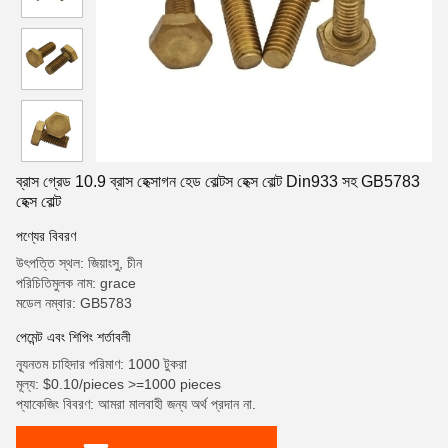
ব্রাস গ্রেড 10.9 ব্রাস হেক্সাগন হেড বোল্টস হেক্স বোল্ট Din933 সহ GB5783
হেক্স বোল্ট
পণ্যের বিবরণ
উৎপত্তি স্থল: জিয়াংসু, চীন
পরিচিতিমুলক নাম: grace
মডেল নম্বার: GB5783
পেমেন্ট এবং শিপিং শর্তাবলী
ন্যূনতম চাহিদার পরিমাণ: 1000 টুকরা
মূল্য: $0.10/pieces >=1000 pieces
প্যাকেজিং বিবরণ: আমরা মালবাহী জন্য অর্থ প্রদান না.