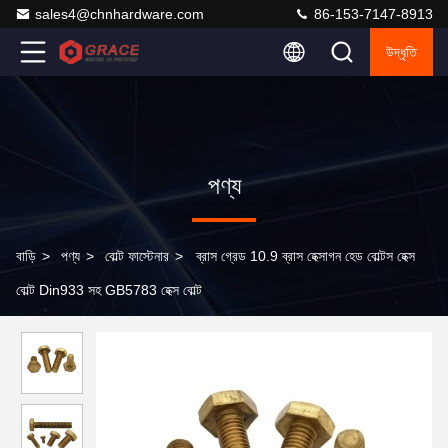
sales4@chnhardware.com
86-153-7147-8913
উদ্ধৃতি
পণ্য
বাড়ি
>
পণ্য
>
বোল্ট ফাস্টেনার
>
ব্রাস গ্রেড 10.9 ব্রাস হেক্সাগন হেড বোল্টস হেক্স
বোল্ট Din933 সহ GB5783 হেক্স বোল্ট