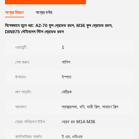
পণ্যের বিবরণ
পণ্যের বর্ণনা
বিশেষভাবে তুলে ধরা:
A2-70 ফুল থ্রেডেড রডস
,
M36 ফুল থ্রেডেড রডস
,
DIN975 স্টেইনলেস স্টিল থ্রেডেড রডস
ওয়ারেন্টি:
1
শেষ করুন:
পালিশ
উপাদান:
ইস্পাত
মাপ পদ্ধতি:
মেট্রিক
আবেদন:
স্বাস্থ্যসেবা, খনি, ভারী শিল্প, সাধারণ শিল্প
থ্রেড সন্নিবেশ টাইপ:
থ্রেড রড M14-M36
কাস্টমাইজড সমর্থন:
ই এম, ওডিএম