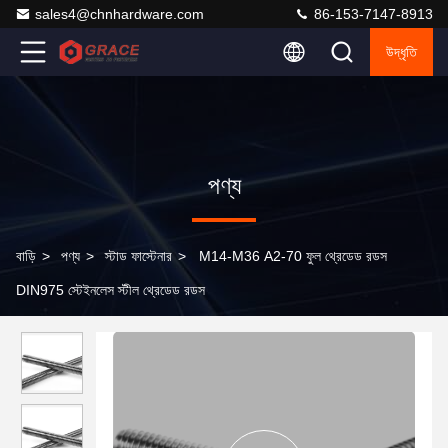
sales4@chnhardware.com
86-153-7147-8913
উদ্ধৃতি
পণ্য
বাড়ি
>
পণ্য
>
স্টাড ফাস্টেনার
>
M14-M36 A2-70 ফুল থ্রেডেড রডস
DIN975 স্টেইনলেস স্টীল থ্রেডেড রডস