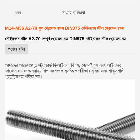
বন্দর:
সাংহাই বা নিংবো
M14-M36 A2-70 ফুল থ্রেডেড রডস DIN975 স্টেইনলেস স্টীল থ্রেডেড রডস
স্টেইনলেস স্টীল A2-70 সম্পূর্ণ থ্রেডেড রড DIN975 স্টেইনলেস স্টীল থ্রেডেড রড
পণ্যের বর্ণনা
আমাদের আছে
সমস্ত স্ট্যান্ডার্ড ডিআইএন, বিএস, জেআইএস এবং আইএসও
ফাস্টেনার এবং অন্যান্য শিল্প অংশগুলি সুসজ্জিত পরীক্ষার সুবিধা এবং শক্তিশালী
প্রযুক্তিগত শক্তি সহ।