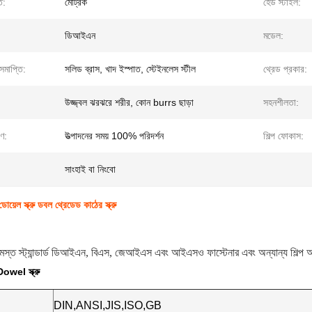
ি:
মেট্রিক
হেড স্টাইল:
ডিআইএন
মডেল:
সমাপ্তি:
সলিড ব্রাস, খাদ ইস্পাত, স্টেইনলেস স্টীল
থ্রেড প্রকার:
উজ্জ্বল ঝরঝরে শরীর, কোন burrs ছাড়া
সহনশীলতা:
রণ:
উত্পাদনের সময় 100% পরিদর্শন
শিল্প ফোকাস:
সাংহাই বা নিংবো
য়েল স্ক্রু ডবল থ্রেডেড কাঠের স্ক্রু
মস্ত স্ট্যান্ডার্ড ডিআইএন, বিএস, জেআইএস এবং আইএসও ফাস্টেনার এবং অন্যান্য শিল্প অংশ
owel স্ক্রু
DIN,ANSI,JIS,ISO,GB