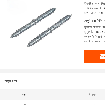
উৎপত্তি স্থল: জিয়
পরিচিতিমুলক নাম
মডেল নম্বার: 
পেমেন্ট এবং শিপিং শ
ন্যূনতম চাহিদার প
মূল্য: $0.10 -
প্যাকেজিং বিবরণ: কা
যোগানের ক্ষমতা: 
পণ্যের বর্ণনা
:
দস্তা
উপাদান: