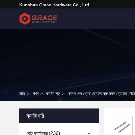
Kunshan Grace Hardware Co., Ltd.
বাড়ি
>
পণ্য
>
কাঠের স্ক্রু
>
ডাবল শেষ থ্রেড ডোয়েল স্ক্রু ডবল থ্রেডেড কাঠের 
ক্যাটাগরি
বোল্ট ফাস্টেনার
(236)