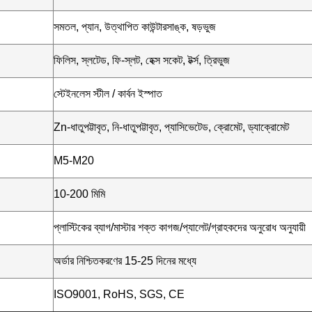
সমতল, প্যান, উত্থাপিত কাউন্টারসাঙ্ক, ষড়ভুজ
ফিলিস, স্লটেড, ফি-স্লট, হেক্স সকেট, টর্ক্স, ত্রিভুজ
স্টেইনলেস স্টীল / কার্বন ইস্পাত
Zn-ধাতুপট্টাবৃত, নি-ধাতুপট্টাবৃত, প্যাসিভেটেড, ক্রোমেট, ড্যাক্রোমেট
M5-M20
10-200 মিমি
প্লাস্টিকের ব্যাগ/মাস্টার শক্ত কাগজ/প্যালেট/গ্রাহকদের অনুরোধ অনুযায়ী
অর্ডার নিশ্চিতকরণের 15-25 দিনের মধ্যে
ISO9001, RoHS, SGS, CE