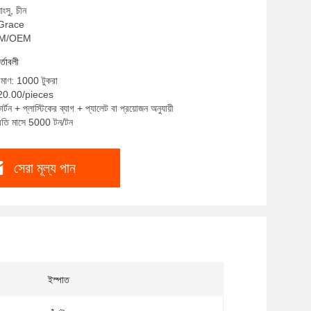
াংসু, চীন
: Grace
ODM/OEM
র্তাবলী
রিমাণ: 1000 টুকরা
 $20.00/pieces
র্টন + প্লাস্টিকের ব্যাগ + প্যালেট বা প্রয়োজন অনুযায়ী
প্রতি মাসে 5000 টন/টন
সেরা মূল্য পান
ইস্পাত