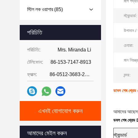
মাপ পদ্ধত
স্টিল লক ওয়াশার
(85)
স্ট্যান্ডার্ড:
উপাদান / 
পরিচিতি
চেহারা:
পরিচিতি:
Mrs. Miranda Li
মান নিয়ন্ত্
টেলিফোন:
86-153-7147-8913
ফ্যাক্স:
86-0512-3683-2631
বন্দর:
ডাবল শেষ থ্রেড ডো
এখনই যোগাযোগ করুন
আমাদের আছে
স
ডবল শেষ থ্রেড D
আমাদের মেইল ​​করুন
স্ট্যান্ডার্ড