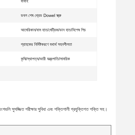
বাঁধাই
ডবল শেষ থ্রেড Dowel স্ক্রু
আমেরিকান/বাম হাত/মেট্রিক/ডান হাত/বিশেষ পিচ
গ্রাহকের নির্দিষ্টকরণে যথার্থ সহনশীলতা
কৃষি/স্থাপত্য/ভারী যন্ত্রপাতি/সামরিক
গুলি সুসজ্জিত পরীক্ষার সুবিধা এবং শক্তিশালী প্রযুক্তিগত শক্তি সহ।