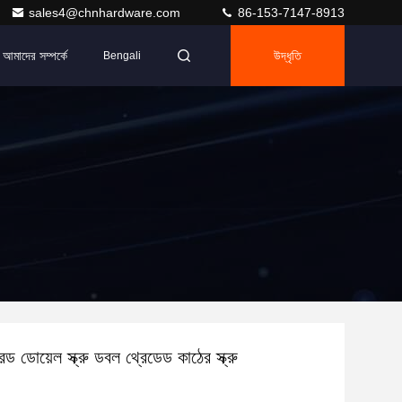
sales4@chnhardware.com
86-153-7147-8913
আমাদের সম্পর্কে
উদ্ধৃতি
Bengali
ড ডোয়েল স্ক্রু ডবল থ্রেডেড কাঠের স্ক্রু