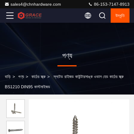
sales4@chnhardware.com
86-153-7147-8913
উদ্ধৃতি
পণ্য
বাড়ি
>
পণ্য
>
কাঠের স্ক্রু
>
স্লটেড রাইজড কাউন্টারসাঙ্ক ওভাল হেড কাঠের স্ক্রু
BS1210 DIN95 কাস্টমাইজড