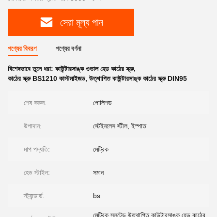
সেরা মূল্য পান
পণ্যের বিবরণ
পণ্যের বর্ণনা
বিশেষভাবে তুলে ধরা:
কাউন্টারসাঙ্ক ওভাল হেড কাঠের স্ক্রু
,
কাঠের স্ক্রু BS1210 কাস্টমাইজড
,
উত্থাপিত কাউন্টারসাঙ্ক কাঠের স্ক্রু DIN95
শেষ করুন:
পোলিশড
উপাদান:
স্টেইনলেস স্টীল, ইস্পাত
মাপ পদ্ধতি:
মেট্রিক
হেড স্টাইল:
সমান
স্ট্যান্ডার্ড:
bs
মেট্রিক স্লটেড উত্থাপিত কাউন্টারসাঙ্ক হেড কাঠের