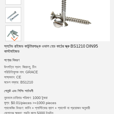
স্লটেড রাইজড কাউন্টারসাঙ্ক ওভাল হেড কাঠের স্ক্রু BS1210 DIN95
কাস্টমাইজড
পণ্যের বিবরণ
উৎপত্তি স্থল: জিয়াংসু, চীন
পরিচিতিমুলক নাম: GRACE
সাক্ষ্যদান: CE
মডেল নম্বার: BS1210
পেমেন্ট এবং শিপিং শর্তাবলী
ন্যূনতম চাহিদার পরিমাণ: 1000 টুকরা
মূল্য: $0.01/pieces >=1000 pieces
প্যাকেজিং বিবরণ: কার্টন + প্লাস্টিকের ব্যাগ + প্যালেট বা প্রয়োজন অনুযায়ী
যোগানের ক্ষমতা: প্রতি মাসে 5000 টন/টন