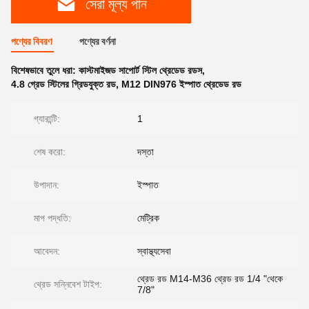
সেরা মূল্য পান
পণ্যের বিবরণ
পণ্যের বর্ণনা
বিশেষভাবে তুলে ধরা:
কাস্টমাইজড সাপোর্ট স্টিল থ্রেডেড রডস
,
4.8 গ্রেড স্টিলের গ্রিডযুক্ত রড
,
M12 DIN976 ইস্পাত থ্রেডেড রড
গ্যারান্টি:
1
শেষ করো:
দস্তা
উপাদান:
ইস্পাত
মাপ পদ্ধতি:
মেট্রিক
আবেদন:
স্বাস্থ্যসেবা
থ্রেড রড M14-M36 থ্রেড রড 1/4 "থেকে
থ্রেড সন্নিবেশ টাইপ:
7/8"