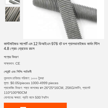
কাস্টমাইজড সাপোর্ট এম 12 ডিআইএন 976 হট ডপ গ্যালভানাইজড কার্বন স্টিল
4.8 গ্রেড থ্রেডেড রডস
পণ্যের বিবরণ
সাক্ষ্যদান: CE
পেমেন্ট এবং শিপিং শর্তাবলী
ন্যূনতম চাহিদার পরিমাণ: ১০০০ টুকরা
মূল্য: $0.05/pieces 1000-4999 pieces
প্যাকেজিং বিবরণ: শক্ত কাগজের বক্স 26*25*16CM, 25KG/কার্টন, প্যালেট
110*100*80CM
যোগানের ক্ষমতা: প্রতি মাসে 500 টন/টন