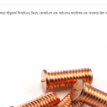
মস্ত স্ট্যান্ডার্ড ডিআইএন, বিএস, জেআইএস এবং আইএসও ফাস্টেনার এবং অন্যান্য শিল্প অংশ