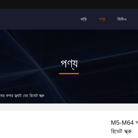
বাড়ি
পণ্য
ভিডিও
পণ্য
র কপার ফ্ল্যাট হেড রিভেট স্ক্রু
M5-M64 সলিড 
রিভেট স্ক্রু