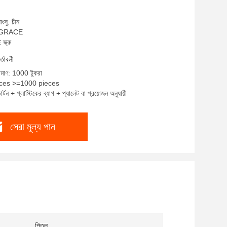
াংসু, চীন
ম: GRACE
্ক্রু
র্তাবলী
রিমাণ: 1000 টুকরা
ieces >=1000 pieces
র্টন + প্লাস্টিকের ব্যাগ + প্যালেট বা প্রয়োজন অনুযায়ী
সেরা মূল্য পান
পিতল