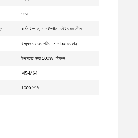
সমান
তি:
কার্বন ইস্পাত, খাদ ইস্পাত, স্টেইনলেস স্টীল
উজ্জ্বল ঝরঝরে শরীর, কোন burrs ছাড়া
উত্পাদনের সময় 100% পরিদর্শন
M5-M64
1000 পিসি