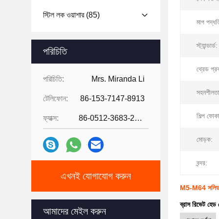
স্টিল লক ওয়াশার
(85)
মাপ পদ্ধত
স্ট্যান্ডার্ড:
পরিচিতি
থ্রেড প্র
পরিচিতি:
Mrs. Miranda Li
সহনশীলতা
টেলিফোন:
86-153-7147-8913
শিল্প ফোক
ফ্যাক্স:
86-0512-3683-2631
মোড়ক:
বন্দর:
এখনই যোগাযোগ করুন
M5-M64 সলিড স্পট 
ব্রাস রিভেট হেড সেল
আমাদের মেইল ​​করুন