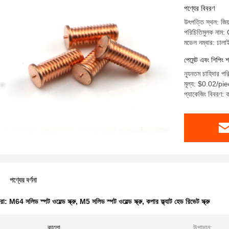
পণ্যের বিবরণ
উৎপত্তি স্থল: জিয়
পরিচিতিমুলক না
মডেল নম্বার: ঢালাই স
পেমেন্ট এবং শিপিং শ
ন্যূনতম চাহিদার প
মূল্য: $0.02/p
প্যাকেজিং বিবরণ: কা
পণ্যের বর্ণনা
ধরা:
M64 সলিড স্পট ওয়েল্ড স্ক্রু
,
M5 সলিড স্পট ওয়েল্ড স্ক্রু
,
কপার ফ্ল্যাট হেড রিভেট স্ক্রু
:
কালো
উপাদান: