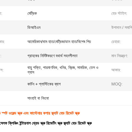
ি:
মেট্রিক
হেড স্টাইল:
ডিআইএন
উপাদান / সমাপ্
কার:
আমেরিকান/বাম হাত/মেট্রিক/ডান হাত/বিশেষ পিচ
চেহারা:
:
গ্রাহকের নির্দিষ্টকরণে যথার্থ সহনশীলতা
মান নিয়ন্ত্রণ:
বায়ু শক্তি, পারমাণবিক, খনির, ব্রিজ, সামরিক, তেল ও
াস:
আকার:
গ্যাস
কার্টন + প্লাস্টিকের ব্যাগ
MOQ:
সাংহাই বা নিংবো
ওয়েল্ড স্ক্রু এবং ফাস্টেনার কপার ফ্ল্যাট হেড রিভেট স্ক্রু
ফ ক্লিঞ্চিং ইন্টারনাল থ্রেড স্ক্রু রিভেটিং স্ক্রু ফ্ল্যাট হেড রিভেট স্ক্রু