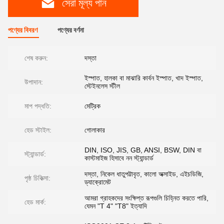
সেরা মূল্য পান
পণ্যের বিবরণ
পণ্যের বর্ণনা
শেষ করুন:
দস্তা
ইস্পাত, হালকা বা মাঝারি কার্বন ইস্পাত, খাদ ইস্পাত,
উপাদান:
স্টেইনলেস স্টীল
মাপ পদ্ধতি:
মেট্রিক
হেড স্টাইল:
গোলাকার
DIN, ISO, JIS, GB, ANSI, BSW, DIN বা
স্ট্যান্ডার্ড:
কাস্টমাইজ হিসাবে নন স্ট্যান্ডার্ড
দস্তা, নিকেল ধাতুপট্টাবৃত, কালো অক্সাইড, এইচডিজি,
পৃষ্ঠ চিকিত্সা:
ড্যাক্রোমেট
আমরা গ্রাহকদের সংক্ষিপ্ত রূপগুলি চিহ্নিত করতে পারি,
হেড মার্ক:
যেমন "T 4" "T8" ইত্যাদি