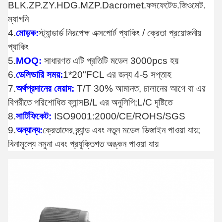
BLK.ZP.ZY.HDG.MZP.Dacromet.ফসফেটেড.জিওমেট.
ম্যাগনি
4.
মোড়ক:
স্ট্যান্ডার্ড নিরপেক্ষ এক্সপোর্ট প্যাকিং / ক্রেতা প্রয়োজনীয়
প্যাকিং
5.
MOQ:
সাধারণত এটি প্রতিটি মডেল 3000pcs হয়
6.
ডেলিভারি সময়:
1*20"FCL এর জন্য 4-5 সপ্তাহ
7.
অর্থপ্রদানের মেয়াদ:
T/T 30% আমানত, চালানের আগে বা এর
বিপরীতে পরিশোধিত ব্লান্স
B/L এর অনুলিপি;L/C দৃষ্টিতে
8.
সার্টিফিকেট:
ISO9001:2000/CE/ROHS/SGS
9.
অন্যান্য:
ক্রেতাদের ব্র্যান্ড এবং নতুন মডেল ডিজাইন পাওয়া যায়;
বিনামূল্যে নমুনা এবং প্রযুক্তিগত অঙ্কন পাওয়া যায়