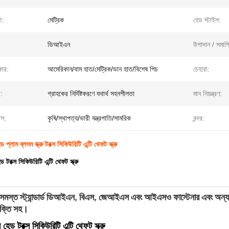
ি:
মেট্রিক
হেড স্টাইল:
ডিআইএন
উপাদান / সমাপ্
কার:
আমেরিকান/বাম হাত/মেট্রিক/ডান হাত/বিশেষ পিচ
চেহারা:
:
গ্রাহকের নির্দিষ্টকরণে যথার্থ সহনশীলতা
মান নিয়ন্ত্রণ:
াস:
কৃষি/স্থাপত্য/ভারী যন্ত্রপাতি/সামরিক
বন্দর:
প্লাম ব্লসম স্ক্রু টরক্স সিকিউরিটি এন্টি থেফট স্ক্রু
 টরক্স সিকিউরিটি এন্টি থেফট স্ক্রু
সমস্ত স্ট্যান্ডার্ড ডিআইএন, বিএস, জেআইএস এবং আইএসও ফাস্টেনার এবং অন্যান্য 
শক্তি সহ।
হেড টরক্স সিকিউরিটি এন্টি থেফট স্ক্রু