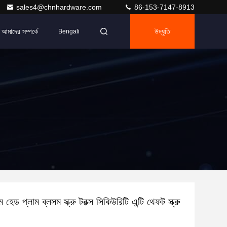
sales4@chnhardware.com
86-153-7147-8913
আমাদের সম্পর্কে
উদ্ধৃতি
Bengali
 হেড প্লাম ব্লসম স্ক্রু টরক্স সিকিউরিটি এন্টি থেফট স্ক্রু