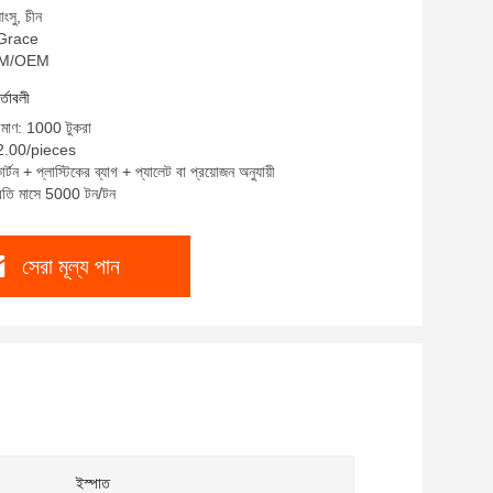
াংসু, চীন
: Grace
ODM/OEM
র্তাবলী
রিমাণ: 1000 টুকরা
$2.00/pieces
র্টন + প্লাস্টিকের ব্যাগ + প্যালেট বা প্রয়োজন অনুযায়ী
প্রতি মাসে 5000 টন/টন
সেরা মূল্য পান
ইস্পাত