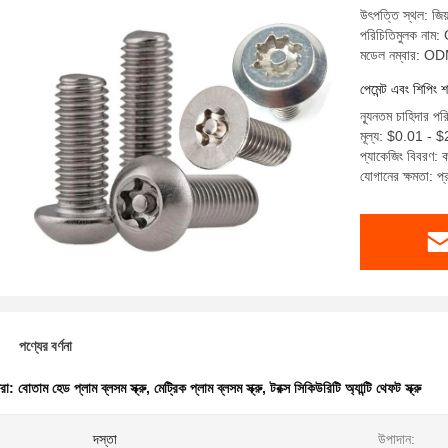
উৎপত্তি স্থল: জিয়
পরিচিতিমুলক নাম
মডেল নম্বার: 
পেমেন্ট এবং শিপিং শ
ন্যূনতম চাহিদার প
মূল্য: $0.01 - 
প্যাকেজিং বিবরণ: কা
যোগানের ক্ষমতা: 
পণ্যের বর্ণনা
ধরা:
বোতাম হেড প্লাম ব্লসম স্ক্রু
,
মেট্রিক প্লাম ব্লসম স্ক্রু
,
টরক্স সিকিউরিটি অ্যান্টি থেফট স্ক্রু
:
দস্তা
উপাদান: