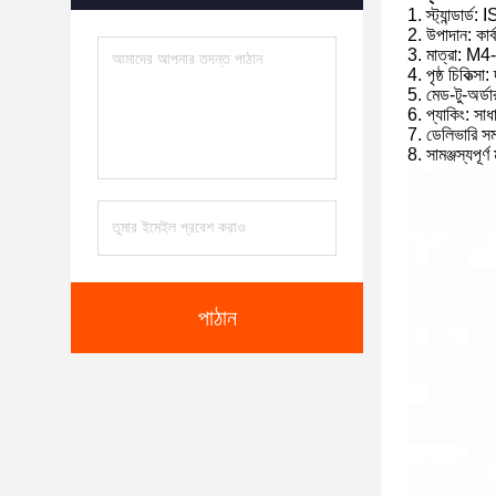
1. স্ট্যান্ডার
2. উপাদান: কার
3. মাত্রা: M
4. পৃষ্ঠ চিকিত
5. মেড-টু-অর্ড
6. প্যাকিং: সাধ
7. ডেলিভারি সম
8. সামঞ্জস্যপূর্
পাঠান