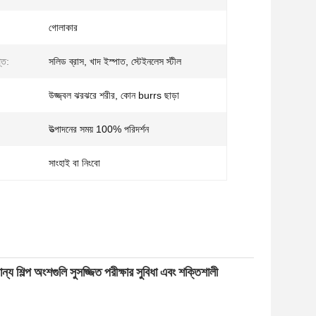
গোলাকার
তি:
সলিড ব্রাস, খাদ ইস্পাত, স্টেইনলেস স্টীল
উজ্জ্বল ঝরঝরে শরীর, কোন burrs ছাড়া
উত্পাদনের সময় 100% পরিদর্শন
সাংহাই বা নিংবো
শিল্প অংশগুলি সুসজ্জিত পরীক্ষার সুবিধা এবং শক্তিশালী