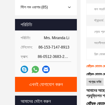
স্টিল লক ওয়াশার
(85)
মাপ পদ্ধত
স্ট্যান্ডার্ড:
পরিচিতি
থ্রেড প্র
পরিচিতি:
Mrs. Miranda Li
সহনশীলতা
টেলিফোন:
86-153-7147-8913
শিল্প ফোক
ফ্যাক্স:
86-0512-3683-2631
মেট্রিক বোতাম হেড 
মেট্রিক বোতাম হেড
পণ্যের বর্ণনা
এখনই যোগাযোগ করুন
আমাদের আছে
প্রযুক্তিগত 
আমাদের মেইল ​​করুন
মেট্রিক বোতাম 