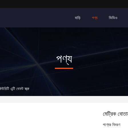
বাড়ি
পণ্য
ভিডিও
পণ্য
িউরিটি এন্টি থেফট স্ক্রু
মেট্রিক বোতাম
পণ্যের বিবরণ