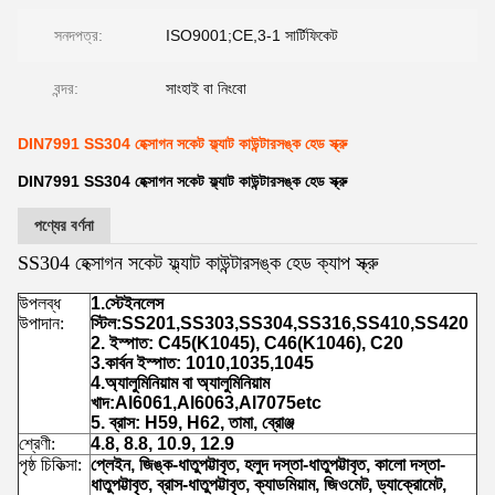
সনদপত্র:
ISO9001;CE,3-1 সার্টিফিকেট
বন্দর:
সাংহাই বা নিংবো
DIN7991 SS304 হেক্সাগন সকেট ফ্ল্যাট কাউন্টারসঙ্ক হেড স্ক্রু
DIN7991 SS304 হেক্সাগন সকেট ফ্ল্যাট কাউন্টারসঙ্ক হেড স্ক্রু
পণ্যের বর্ণনা
SS304 হেক্সাগন সকেট ফ্ল্যাট কাউন্টারসঙ্ক হেড ক্যাপ স্ক্রু
উপলব্ধ
1.স্টেইনলেস
উপাদান:
স্টিল:SS201,SS303,SS304,SS316,SS410,SS420
2. ইস্পাত: C45(K1045), C46(K1046), C20
3.কার্বন ইস্পাত: 1010,1035,1045
4.অ্যালুমিনিয়াম বা অ্যালুমিনিয়াম
খাদ:Al6061,Al6063,Al7075etc
5. ব্রাস: H59, H62, তামা, ব্রোঞ্জ
শ্রেণী:
4.8, 8.8, 10.9, 12.9
পৃষ্ঠ চিকিত্সা:
প্লেইন, জিঙ্ক-ধাতুপট্টাবৃত, হলুদ দস্তা-ধাতুপট্টাবৃত, কালো দস্তা-
ধাতুপট্টাবৃত, ব্রাস-ধাতুপট্টাবৃত, ক্যাডমিয়াম, জিওমেট, ড্যাক্রোমেট,