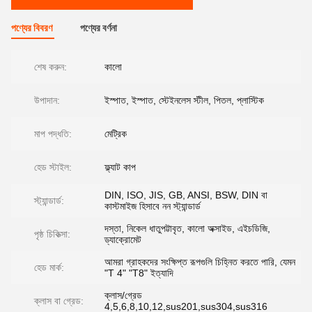
পণ্যের বিবরণ
পণ্যের বর্ণনা
শেষ করুন:
কালো
উপাদান:
ইস্পাত, ইস্পাত, স্টেইনলেস স্টীল, পিতল, প্লাস্টিক
মাপ পদ্ধতি:
মেট্রিক
হেড স্টাইল:
ফ্ল্যাট কাপ
DIN, ISO, JIS, GB, ANSI, BSW, DIN বা
স্ট্যান্ডার্ড:
কাস্টমাইজ হিসাবে নন স্ট্যান্ডার্ড
দস্তা, নিকেল ধাতুপট্টাবৃত, কালো অক্সাইড, এইচডিজি,
পৃষ্ঠ চিকিত্সা:
ড্যাক্রোমেট
আমরা গ্রাহকদের সংক্ষিপ্ত রূপগুলি চিহ্নিত করতে পারি, যেমন
হেড মার্ক:
"T 4" "T8" ইত্যাদি
ক্লাস/গ্রেড
ক্লাস বা গ্রেড:
4,5,6,8,10,12,sus201,sus304,sus316