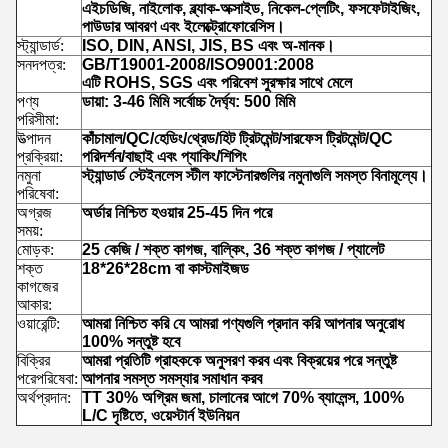
এইচডিজি, নাইলোক, ব্ল্যাক-অক্সাইড, নিকেল-প্লেটিং, ফসফেটাইজিং,
পাউডার আবরণ এবং ইলেক্ট্রোফোরেসিস।
স্ট্যান্ডার্ড:
ISO, DIN, ANSI, JIS, BS এবং অ-মানক।
সনদপত্র:
GB/T19001-2008/ISO9001:2008
এটি ROHS, SGS এবং পরিবেশ সুরক্ষার সাথে মেলে
পণ্য
ডায়া: 3-46 মিমি সর্বোচ্চ দৈর্ঘ্য: 500 মিমি
পরিসীমা:
উত্পাদন
কাঁচামাল/QC/হেডিং/থ্রেড/হিট ট্রিটমেন্ট/সারফেস ট্রিটমেন্ট/QC
প্রক্রিয়া:
পরিদর্শন/বাছাই এবং প্যাকিং/শিপিং
নমুনা
স্ট্যান্ডার্ড স্টেইনলেস স্টীল ফাস্টেনারগুলির নমুনাগুলি সমস্ত বিনামূল্যে।
পরিষেবা:
অগ্রজ
অর্ডার নিশ্চিত হওয়ার 25-45 দিন পরে
সময়:
মোড়ক:
25 কেজি / শক্ত কাগজ, বাল্কিং, 36 শক্ত কাগজ / প্যালেট
শক্ত
18*26*28cm বা কাস্টমাইজড
কাগজের
আকার:
ওয়ারেন্টি:
আমরা নিশ্চিত করি যে আমরা পণ্যগুলি প্রদান করি আপনার অনুরোধ
100% সন্তুষ্ট হবে
বিক্রির
আমরা প্রতিটি গ্রাহককে অনুসরণ করব এবং বিক্রয়ের পরে সন্তুষ্ট
পরে
পরিষেবা:
আপনার সমস্ত সমস্যার সমাধান করব
অর্থপ্রদান:
TT 30% অগ্রিম জমা, চালানের আগে 70% ব্যালেন্স, 100%
L/C দৃষ্টিতে, ওয়েস্টার্ন ইউনিয়ন