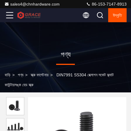
sales4@chnhardware.com
86-153-7147-8913
উদ্ধৃতি
পণ্য
বাড়ি
>
পণ্য
>
স্ক্রু ফাস্টেনার
>
DIN7991 SS304 হেক্সাগন সকেট ফ্ল্যাট
কাউন্টারসঙ্ক হেড স্ক্রু