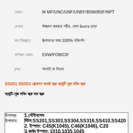
থ্রেড:
M.MF/UNC/UNF/UNEF/BSW/BSF/NPT
চেহারা:
উজ্জ্বল ঝরঝরে শরীর, কোন burrs ছাড়া
মান নিয়ন্ত্রণ:
উত্পাদনের সময় 100% পরিদর্শন
বাণিজ্য মেয়াদ:
EXW/FOB/CIF
বন্দর:
সাংহাই বা নিংবো
SS201 SS303 হেক্সাগন সকেট স্ক্রু অ্যান্টি লুজ লকিং স্ক্রু
অ্যান্টি-লুজ লকিং স্ক্রু লক স্ক্রু
উপলব্ধ
1.স্টেইনলেস
উপাদান:
স্টিল:SS201,SS303,SS304,SS316,SS410,SS420
2. ইস্পাত: C45(K1045), C46(K1046), C20
3.কার্বন ইস্পাত: 1010,1035,1045