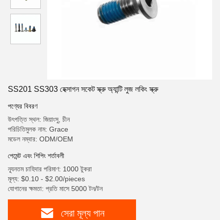
SS201 SS303 হেক্সাগন সকেট স্ক্রু অ্যান্টি লুজ লকিং স্ক্রু
পণ্যের বিবরণ
উৎপত্তি স্থল: জিয়াংসু, চীন
পরিচিতিমুলক নাম: Grace
মডেল নম্বার: ODM/OEM
পেমেন্ট এবং শিপিং শর্তাবলী
ন্যূনতম চাহিদার পরিমাণ: 1000 টুকরা
মূল্য: $0.10 - $2.00/pieces
যোগানের ক্ষমতা: প্রতি মাসে 5000 টন/টন
সেরা মূল্য পান