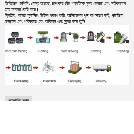
ডিজিটাল মেশিনিং কেন্দ্র রয়েছে, চমৎকার ছাঁচ পণ্যটিকে সুন্দর চেহারা এবং সঠিকভাবে
তার আকার তৈরি করে।
দ্বিতীয়, আমরা ব্লাস্টিং মিছিল গ্রহণ করি, অক্সিডেশন পৃষ্ঠ অপসারণ করি, পৃষ্ঠটিকে
উজ্জ্বল এবং পরিষ্কার এবং অভিন্ন এবং সুন্দর করে তুলি।
কোম্পানির তথ্য