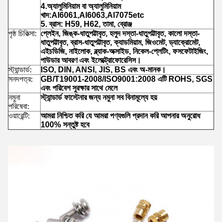
4.অ্যালুমিনিয়াম বা অ্যালুমিনিয়াম
খাদ:Al6061,Al6063,Al7075etc
5. ব্রাস: H59, H62, তামা, ব্রোঞ্জ
পৃষ্ঠ চিকিত্সা:
প্লেইন, জিঙ্ক-ধাতুপট্টাবৃত, হলুদ দস্তা-ধাতুপট্টাবৃত, কালো দস্তা-
ধাতুপট্টাবৃত, ব্রাস-ধাতুপট্টাবৃত, ক্যাডমিয়াম, জিওমেট, ড্যাক্রোমেট,
এইচডিজি, নাইলোক, ব্ল্যাক-অক্সাইড, নিকেল-প্লেটিং, ফসফেটাইজিং,
পাউডার আবরণ এবং ইলেক্ট্রোফোরেসিস।
স্ট্যান্ডার্ড:
ISO, DIN, ANSI, JIS, BS এবং অ-মানক।
সনদপত্র:
GB/T19001-2008/ISO9001:2008 এটি ROHS, SGS
এবং পরিবেশ সুরক্ষার সাথে মেলে
নমুনা
স্ট্যান্ডার্ড ফাস্টেনার জন্য নমুনা সব বিনামূল্যে হয়
পরিষেবা:
ওয়ারেন্টি:
আমরা নিশ্চিত করি যে আমরা পণ্যগুলি প্রদান করি আপনার অনুরোধ
100% সন্তুষ্ট হবে