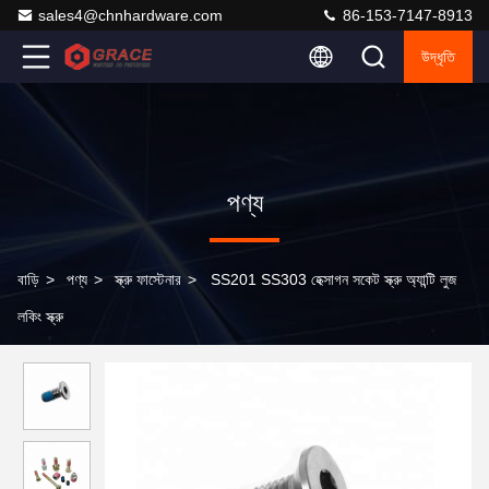
sales4@chnhardware.com
86-153-7147-8913
উদ্ধৃতি
পণ্য
বাড়ি
>
পণ্য
>
স্ক্রু ফাস্টেনার
>
SS201 SS303 হেক্সাগন সকেট স্ক্রু অ্যান্টি লুজ
লকিং স্ক্রু