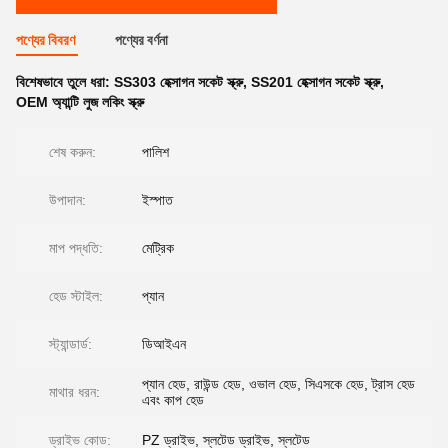
পণ্যের বিবরণ
পণ্যের বর্ণনা
বিশেষভাবে তুলে ধরা:
SS303 হেক্সাগন সকেট স্ক্রু
,
SS201 হেক্সাগন সকেট স্ক্রু
,
OEM অ্যান্টি লুজ লকিং স্ক্রু
শেষ করুন:
পালিশ
উপাদান:
ইস্পাত
মাপ পদ্ধতি:
মেট্রিক
হেড স্টাইল:
প্যান
স্ট্যান্ডার্ড:
ডিআইএন
প্যান হেড, রাউন্ড হেড, ওভাল হেড, সিএসকে হেড, ট্রাস হেড
মাথার ধরন:
এবং কাপ হেড
ড্রাইভ কোড:
PZ ড্রাইভ, স্লটেড ড্রাইভ, স্লটেড