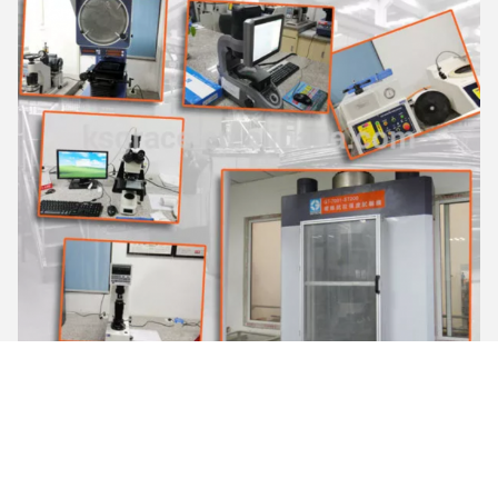
উৎপাদন প্রক্রিয়া
প্রথমত, বিশেষ ছাঁচ কর্মশালায় ছাঁচ তৈরির জন্য আমাদের নিজস্ব উচ্চ-নির্ভুলতা
ডিজিটাল মেশিনিং কেন্দ্র রয়েছে, চমৎকার ছাঁচ পণ্যটিকে সুন্দর চেহারা এবং সঠিকভাবে