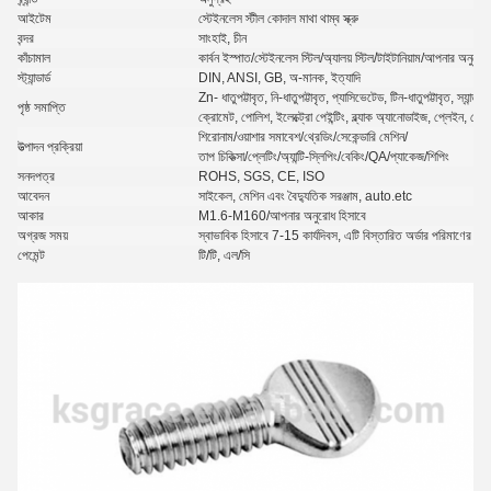
আইটেম
স্টেইনলেস স্টীল কোদাল মাথা থাম্ব স্ক্রু
বন্দর
সাংহাই, চীন
কাঁচামাল
কার্বন ইস্পাত/স্টেইনলেস স্টিল/অ্যালয় স্টিল/টাইটানিয়াম/আপনার অনুরোধ 
স্ট্যান্ডার্ড
DIN, ANSI, GB, অ-মানক, ইত্যাদি
Zn- ধাতুপট্টাবৃত, নি-ধাতুপট্টাবৃত, প্যাসিভেটেড, টিন-ধাতুপট্টাবৃত, স্যান্ড
পৃষ্ঠ সমাপ্তি
ক্রোমেট, পোলিশ, ইলেক্ট্রো পেইন্টিং, ব্ল্যাক অ্যানোডাইজ, প্লেইন, ক্র
শিরোনাম/ওয়াশার সমাবেশ/থ্রেডিং/সেকেন্ডারি মেশিন/
উত্পাদন প্রক্রিয়া
তাপ চিকিত্সা/প্লেটিং/অ্যান্টি-স্লিপিং/বেকিং/QA/প্যাকেজ/শিপিং
সনদপত্র
ROHS, SGS, CE, ISO
আবেদন
সাইকেল, মেশিন এবং বৈদ্যুতিক সরঞ্জাম, auto.etc
আকার
M1.6-M160/আপনার অনুরোধ হিসাবে
অগ্রজ সময়
স্বাভাবিক হিসাবে 7-15 কার্যদিবস, এটি বিস্তারিত অর্ডার পরিমাণের উ
পেমেন্ট
টি/টি, এল/সি