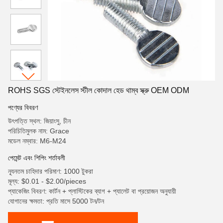
ROHS SGS স্টেইনলেস স্টীল কোদাল হেড থাম্ব স্ক্রু OEM ODM
পণ্যের বিবরণ
উৎপত্তি স্থল: জিয়াংসু, চীন
পরিচিতিমুলক নাম: Grace
মডেল নম্বার: M6-M24
পেমেন্ট এবং শিপিং শর্তাবলী
ন্যূনতম চাহিদার পরিমাণ: 1000 টুকরা
মূল্য: $0.01 - $2.00/pieces
প্যাকেজিং বিবরণ: কার্টন + প্লাস্টিকের ব্যাগ + প্যালেট বা প্রয়োজন অনুযায়ী
যোগানের ক্ষমতা: প্রতি মাসে 5000 টন/টন