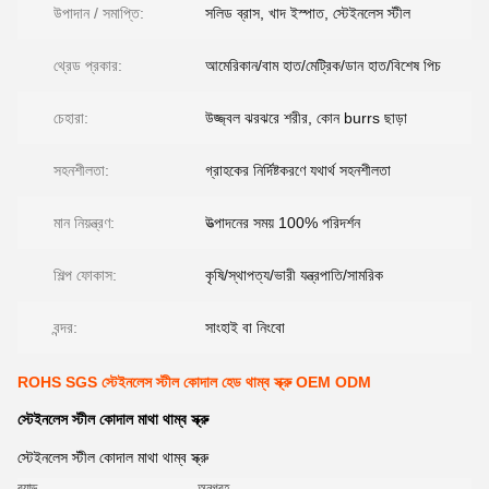
উপাদান / সমাপ্তি:
সলিড ব্রাস, খাদ ইস্পাত, স্টেইনলেস স্টীল
থ্রেড প্রকার:
আমেরিকান/বাম হাত/মেট্রিক/ডান হাত/বিশেষ পিচ
চেহারা:
উজ্জ্বল ঝরঝরে শরীর, কোন burrs ছাড়া
সহনশীলতা:
গ্রাহকের নির্দিষ্টকরণে যথার্থ সহনশীলতা
মান নিয়ন্ত্রণ:
উত্পাদনের সময় 100% পরিদর্শন
শিল্প ফোকাস:
কৃষি/স্থাপত্য/ভারী যন্ত্রপাতি/সামরিক
বন্দর:
সাংহাই বা নিংবো
ROHS SGS স্টেইনলেস স্টীল কোদাল হেড থাম্ব স্ক্রু OEM ODM
স্টেইনলেস স্টীল কোদাল মাথা থাম্ব স্ক্রু
স্টেইনলেস স্টীল কোদাল মাথা থাম্ব স্ক্রু
ব্র্যান্ড
অনুগ্রহ