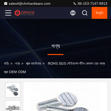
sales4@chnhardware.com
86-153-7147-8913
উদ্ধৃতি
পণ্য
বাড়ি
>
পণ্য
>
স্ক্রু ফাস্টেনার
>
ROHS SGS স্টেইনলেস স্টীল কোদাল হেড থাম্ব
স্ক্রু OEM ODM