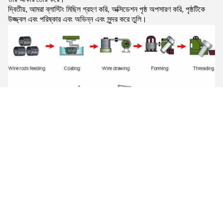
দ্বিতীয়, আমরা ব্লাস্টিং মিছিল গ্রহণ করি, অক্সিডেশন পৃষ্ঠ অপসারণ করি, পৃষ্ঠটিকে
উজ্জ্বল এবং পরিষ্কার এবং অভিন্ন এবং সুন্দর করে তুলি।
কোম্পানির তথ্য