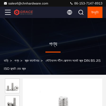
sales4@chnhardware.com
86-153-7147-8913
উদ্ধৃতি
পণ্য
বাড়ি
>
পণ্য
>
স্ক্রু ফাস্টেনার
>
স্টেইনলেস স্টীল হেক্সাগন সকেট স্ক্রু DIN BS JIS
ISO ফ্ল্যাট হেড স্ক্রু