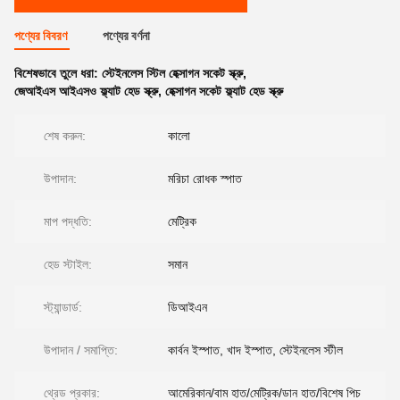
পণ্যের বিবরণ
পণ্যের বর্ণনা
বিশেষভাবে তুলে ধরা:
স্টেইনলেস স্টিল হেক্সাগন সকেট স্ক্রু
,
জেআইএস আইএসও ফ্ল্যাট হেড স্ক্রু
,
হেক্সাগন সকেট ফ্ল্যাট হেড স্ক্রু
শেষ করুন:
কালো
উপাদান:
মরিচা রোধক স্পাত
মাপ পদ্ধতি:
মেট্রিক
হেড স্টাইল:
সমান
স্ট্যান্ডার্ড:
ডিআইএন
উপাদান / সমাপ্তি:
কার্বন ইস্পাত, খাদ ইস্পাত, স্টেইনলেস স্টীল
থ্রেড প্রকার:
আমেরিকান/বাম হাত/মেট্রিক/ডান হাত/বিশেষ পিচ