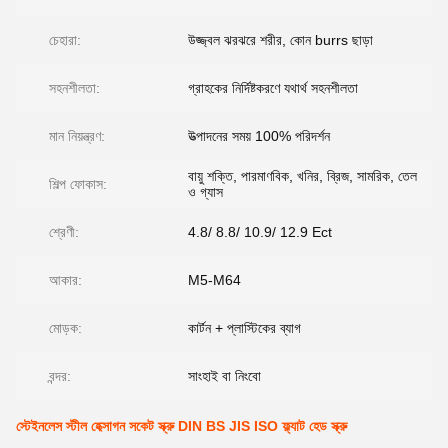
চেহারা:
উজ্জ্বল ঝরঝরে শরীর, কোন burrs ছাড়া
সহনশীলতা:
গ্রাহকের নির্দিষ্টকরণে যথার্থ সহনশীলতা
মান নিয়ন্ত্রণ:
উত্পাদনের সময় 100% পরিদর্শন
বায়ু শক্তি, পারমাণবিক, খনির, ব্রিজ, সামরিক, তেল
শিল্প ফোকাস:
ও গ্যাস
শ্রেণী:
4.8/ 8.8/ 10.9/ 12.9 Ect
আকার:
M5-M64
মোড়ক:
কার্টন + প্লাস্টিকের ব্যাগ
বন্দর:
সাংহাই বা নিংবো
স্টেইনলেস স্টীল হেক্সাগন সকেট স্ক্রু DIN BS JIS ISO ফ্ল্যাট হেড স্ক্রু