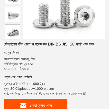
স্টেইনলেস স্টীল হেক্সাগন সকেট স্ক্রু DIN BS JIS ISO ফ্ল্যাট হেড স্ক্রু
পণ্যের বিবরণ
উৎপত্তি স্থল: জিয়াংসু, চীন
পরিচিতিমুলক নাম: grace
মডেল নম্বার: ডিআইএন
পেমেন্ট এবং শিপিং শর্তাবলী
ন্যূনতম চাহিদার পরিমাণ: 1000 টুকরা
মূল্য: $0.01/pieces >=1000 pieces
প্যাকেজিং বিবরণ: কার্টন + প্লাস্টিকের ব্যাগ + প্যালেট বা প্রয়োজন অনুযায়ী
সেরা মূল্য পান