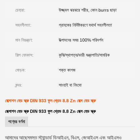
চেহারা:
উজ্জ্বল ঝরঝরে শরীর, কোন burrs ছাড়া
সহনশীলতা:
গ্রাহকের নির্দিষ্টকরণে যথার্থ সহনশীলতা
মান নিয়ন্ত্রণ:
উত্পাদনের সময় 100% পরিদর্শন
শিল্প ফোকাস:
কৃষি/স্থাপত্য/ভারী যন্ত্রপাতি/সামরিক
মোড়ক:
শক্ত কাগজ
বন্দর:
সাংহাই বা নিংবো
হেক্সাগন হেড স্ক্রু DIN 933 ফুল থ্রেড 8.8 Zn হেক্স হেড স্ক্রু
হেক্সাগন হেড স্ক্রু DIN 933 ফুল থ্রেড 8.8 Zn হেক্স হেড স্ক্রু
পণ্যের বর্ণনা
আমাদের আছে
সমস্ত স্ট্যান্ডার্ড ডিআইএন, বিএস, জেআইএস এবং আইএসও