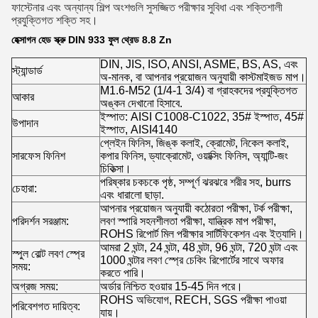
ফাস্টেনার এবং অন্যান্য শিল্প অংশগুলি সুসজ্জিত পরীক্ষার সুবিধা এবং শক্তিশালী
প্রযুক্তিগত শক্তি সহ।
হেক্সাগন হেড স্ক্রু DIN 933 ফুল থ্রেড 8.8 Zn
DIN, JIS, ISO, ANSI, ASME, BS, AS, এবং
স্ট্যান্ডার্ড
অ-মানক, বা আপনার প্রয়োজন অনুযায়ী কাস্টমাইজড মাপ।
M1.6-M52 (1/4-1 3/4) বা গ্রাহকদের প্রযুক্তিগত
আকার
অঙ্কন দেখানো হিসাবে.
ইস্পাত: AISI C1008-C1022, 35# ইস্পাত, 45#
উপাদান
ইস্পাত, AISI4140
প্লেইন ফিনিস, জিঙ্ক কলাই, ক্রোমেট, নিকেল কলাই,
সারফেস ফিনিশ
কপার ফিনিস, ড্যাক্রোমেট, ওয়াক্সিং ফিনিস, অ্যান্টি-জং
চিকিত্সা।
পরিষ্কার চকচকে পৃষ্ঠ, সম্পূর্ণ ঝরঝরে শরীর সহ, burrs
চেহারা:
এবং ধারালো ছাড়া.
আপনার প্রয়োজন অনুযায়ী কঠোরতা পরীক্ষা, টর্ক পরীক্ষা,
পরিদর্শন সরঞ্জাম:
লবণ স্পারি সহনশীলতা পরীক্ষা, যান্ত্রিক মাপ পরীক্ষা,
ROHS রিপোর্ট মিল পরীক্ষার সার্টিফিকেশন এবং ইত্যাদি।
আমরা 2 ঘন্টা, 24 ঘন্টা, 48 ঘন্টা, 96 ঘন্টা, 720 ঘন্টা এবং
স্পুল বোল্ট লবণ স্প্রে
1000 ঘন্টার লবণ স্প্রে চেকিং রিপোর্টের সাথে অফার
সময়:
করতে পারি।
অগ্রজ সময়:
অর্ডার নিশ্চিত হওয়ার 15-45 দিন পরে।
ROHS অভিযোগ, RECH, SGS পরীক্ষা পাওয়া
পরিবেশগত দায়িত্ব:
যায়।