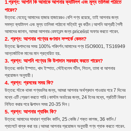
1
প্রশ্ন: আপনি কি আমাকে আপনার ক্যাটালগ এবং মূল্য তালিকা পাঠাতে
.
পারেন?
উত্তর: যেহেতু আমাদের হাজার হাজারেরও বেশি পণ্য রয়েছে, তাই আপনার জন্য
সমস্ত ক্যাটালগ এবং মূল্য তালিকা পাঠানো সত্যিই খুব কঠিন।আপনি আগ্রহী শৈলী
আমাদের জানান, আমরা আপনার রেফারেন্স জন্য pricelist অফার করতে পারেন.
2. প্রশ্ন: আপনার পণ্যের গুণমান সম্পর্কে কেমন?
উত্তর: উত্পাদনের সময় 100% পরিদর্শন
.আমাদের পণ্য ISO9001, TS16949
আন্তর্জাতিক মানের মান প্রত্যয়িত হয়.
3. প্রশ্ন: আপনি পণ্যের কি উপাদান সরবরাহ করতে পারেন?
উত্তর: কার্বন ইস্পাত, খাদ ইস্পাত, স্টেইনলেস স্টীল, পিতল, তামা বা আপনার
প্রয়োজন অনুযায়ী।
4. প্রশ্ন: প্রসবের সময় কি?
উত্তর: স্টকে থাকা পণ্যগুলির জন্য, আমরা আপনার অর্থপ্রদান পাওয়ার পরে 7 দিনের
মধ্যে এটি প্রেরণ করতে পারি।কাস্টম অর্ডারের জন্য, 24 টনের মধ্যে, প্রতিটি বিবরণ
নিশ্চিত করার পরে উত্পাদন সময় 20-35 দিন।
5. প্রশ্ন: আপনার প্যাকিং কি?
উত্তর: আমাদের সাধারণ প্যাকিং কার্টন, 25 কেজি / শক্ত কাগজ, 36 কার্টন /
প্যালেটে বাল্ক করা হয়।আমরা আপনার প্রয়োজন অনুযায়ী পণ্য প্যাক করতে পারেন.