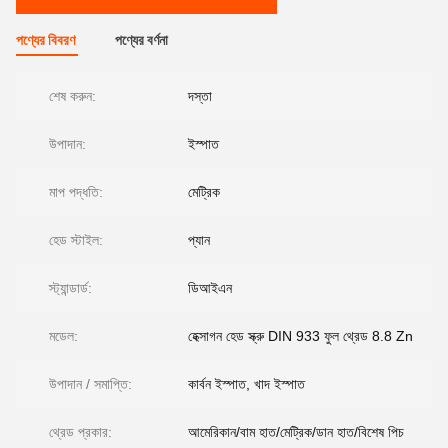
পণ্যের বিবরণ
পণ্যের বর্ণনা
শেষ করুন:
দস্তা
উপাদান:
ইস্পাত
মাপ পদ্ধতি:
মেট্রিক
হেড স্টাইল:
প্যান
স্ট্যান্ডার্ড:
ডিআইএন
মডেল:
হেক্সাগন হেড স্ক্রু DIN 933 ফুল থ্রেড 8.8 Zn
উপাদান / সমাপ্তি:
কার্বন ইস্পাত, খাদ ইস্পাত
থ্রেড প্রকার:
আমেরিকান/বাম হাত/মেট্রিক/ডান হাত/বিশেষ পিচ