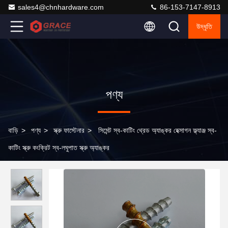
sales4@chnhardware.com
86-153-7147-8913
উদ্ধৃতি
পণ্য
বাড়ি
>
পণ্য
>
স্ক্রু ফাস্টেনার
>
সিমেন্ট স্ব-কাটিং থ্রেড অ্যাঙ্কর হেক্সাগন ফ্ল্যাঞ্জ স্ব-
কাটিং স্ক্রু কংক্রিট স্ব-লঘুপাত স্ক্রু অ্যাঙ্কর