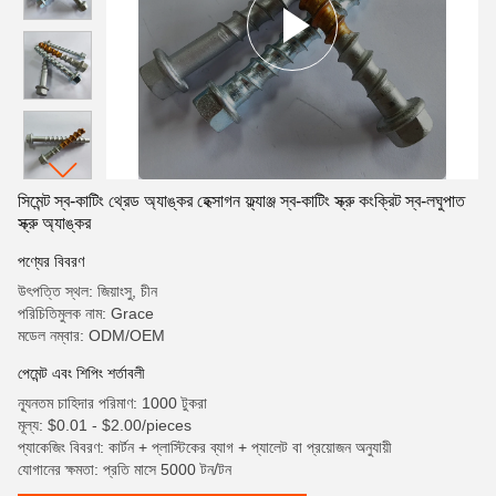
সিমেন্ট স্ব-কাটিং থ্রেড অ্যাঙ্কর হেক্সাগন ফ্ল্যাঞ্জ স্ব-কাটিং স্ক্রু কংক্রিট স্ব-লঘুপাত
স্ক্রু অ্যাঙ্কর
পণ্যের বিবরণ
উৎপত্তি স্থল: জিয়াংসু, চীন
পরিচিতিমুলক নাম: Grace
মডেল নম্বার: ODM/OEM
পেমেন্ট এবং শিপিং শর্তাবলী
ন্যূনতম চাহিদার পরিমাণ: 1000 টুকরা
মূল্য: $0.01 - $2.00/pieces
প্যাকেজিং বিবরণ: কার্টন + প্লাস্টিকের ব্যাগ + প্যালেট বা প্রয়োজন অনুযায়ী
যোগানের ক্ষমতা: প্রতি মাসে 5000 টন/টন