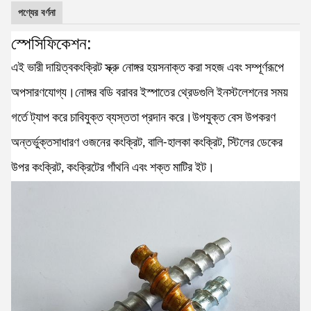
পণ্যের বর্ণনা
স্পেসিফিকেশন:
এই ভারী দায়িত্ব
কংক্রিট স্ক্রু নোঙ্গর হয়
সনাক্ত করা সহজ এবং সম্পূর্ণরূপে
অপসারণযোগ্য।নোঙ্গর বডি বরাবর ইস্পাতের থ্রেডগুলি ইনস্টলেশনের সময়
গর্তে ট্যাপ করে চাবিযুক্ত ব্যস্ততা প্রদান করে।উপযুক্ত বেস উপকরণ
অন্তর্ভুক্ত
সাধারণ ওজনের কংক্রিট, বালি-হালকা কংক্রিট, স্টিলের ডেকের
উপর কংক্রিট, কংক্রিটের গাঁথনি এবং শক্ত মাটির ইট।