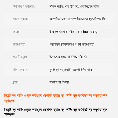
উপাদান / সমাপ্তি:
সলিড ব্রাস, খাদ ইস্পাত, স্টেইনলেস স্টীল
থ্রেড প্রকার:
আমেরিকান/বাম হাত/মেট্রিক/ডান হাত/বিশেষ পিচ
চেহারা:
উজ্জ্বল ঝরঝরে শরীর, কোন burrs ছাড়া
সহনশীলতা:
গ্রাহকের নির্দিষ্টকরণে যথার্থ সহনশীলতা
মান নিয়ন্ত্রণ:
উত্পাদনের সময় 100% পরিদর্শন
শিল্প ফোকাস:
কৃষি/স্থাপত্য/ভারী যন্ত্রপাতি/সামরিক
বন্দর:
সাংহাই বা নিংবো
সিমেন্ট স্ব-কাটিং থ্রেড অ্যাঙ্কর হেক্সাগন ফ্ল্যাঞ্জ স্ব-কাটিং স্ক্রু কংক্রিট স্ব-লঘুপাত স্ক্রু
অ্যাঙ্কর
সিমেন্ট স্ব-কাটিং থ্রেড অ্যাঙ্কর হেক্সাগন ফ্ল্যাঞ্জ স্ব-কাটিং স্ক্রু কংক্রিট স্ব-লঘুপাত স্ক্রু
অ্যাঙ্কর