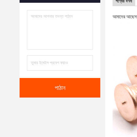
পণ্যের বর্ণনা
আমাদের আছে
স
পাঠান