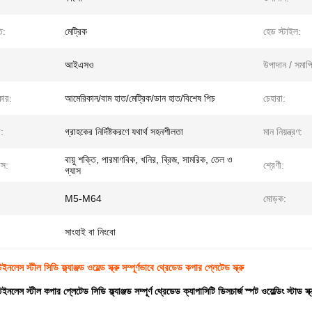
ি:
মেট্রিক
হেড স্টাইল:
আইএসও
উপাদান / সমাপ্
কার:
আমেরিকান/বাম হাত/মেট্রিক/ডান হাত/বিশেষ পিচ
চেহারা:
:
গ্রাহকের নির্দিষ্টকরণে যথার্থ সহনশীলতা
মান নিয়ন্ত্রণ:
বায়ু শক্তি, পারমাণবিক, খনির, ব্রিজ, সামরিক, তেল ও
াস:
শ্রেণী:
গ্যাস
M5-M64
মোড়ক:
সাংহাই বা নিংবো
স স্টীল সিডি ফ্ল্যাঞ্জড ওয়েল্ড স্ক্রু সম্পূর্ণভাবে থ্রেডেড কপার প্লেটেড স্ক্রু
স স্টীল কপার প্লেটেড সিডি ফ্ল্যাঞ্জড সম্পূর্ণ থ্রেডেড ক্যাপাসিটি ডিসচার্জ স্পট ওয়েল্ডিং স্টাড স্ক্