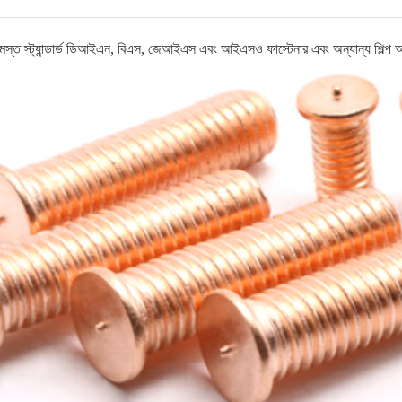
মস্ত স্ট্যান্ডার্ড ডিআইএন, বিএস, জেআইএস এবং আইএসও ফাস্টেনার এবং অন্যান্য শিল্প অংশ