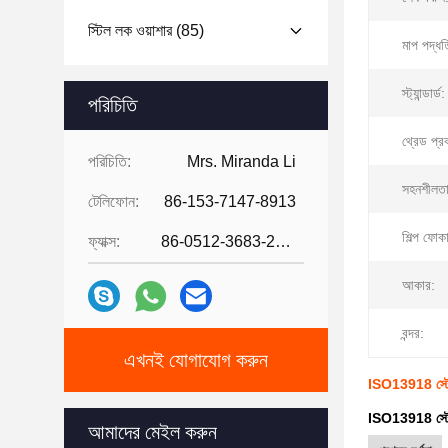
স্টিল লক ওয়াশার
(85)
মাপ পদ্ধত
স্ট্যান্ডার্ড:
পরিচিতি
থ্রেড প্র
পরিচিতি:
Mrs. Miranda Li
সহনশীলতা
টেলিফোন:
86-153-7147-8913
শিল্প ফোক
ফ্যাক্স:
86-0512-3683-2631
আকার:
বন্দর:
এখনই যোগাযোগ করুন
ISO13918 স্টেইনলে
ISO13918 স্টেইনলে
আমাদের মেইল ​​করুন