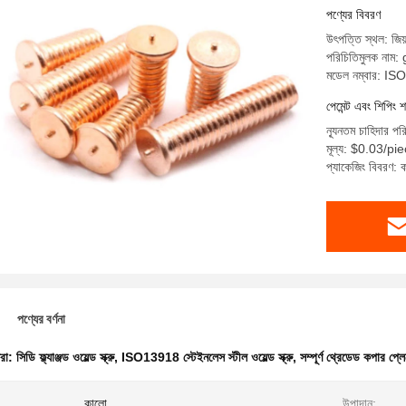
পণ্যের বিবরণ
উৎপত্তি স্থল: জিয়
পরিচিতিমুলক নাম:
মডেল নম্বার: I
পেমেন্ট এবং শিপিং শ
ন্যূনতম চাহিদার প
মূল্য: $0.03/p
প্যাকেজিং বিবরণ: কা
পণ্যের বর্ণনা
ধরা:
সিডি ফ্ল্যাঞ্জড ওয়েল্ড স্ক্রু
,
ISO13918 স্টেইনলেস স্টীল ওয়েল্ড স্ক্রু
,
সম্পূর্ণ থ্রেডেড কপার প্লেট
:
কালো
উপাদান: