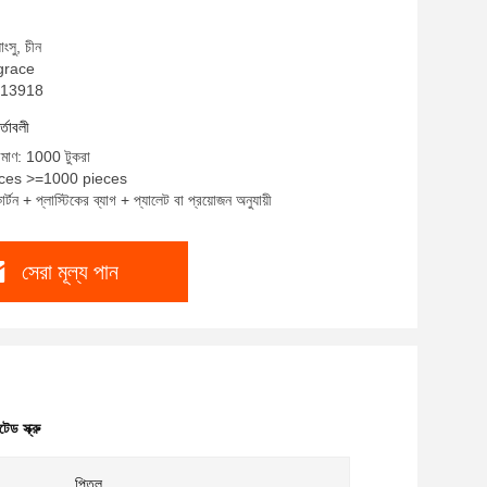
াংসু, চীন
 grace
SO13918
র্তাবলী
রিমাণ: 1000 টুকরা
ieces >=1000 pieces
র্টন + প্লাস্টিকের ব্যাগ + প্যালেট বা প্রয়োজন অনুযায়ী
সেরা মূল্য পান
েড স্ক্রু
পিতল