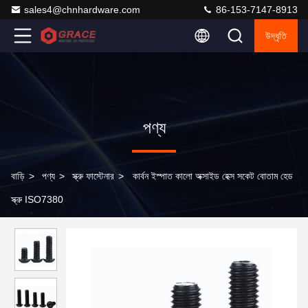
sales4@chnhardware.com
86-153-7147-8913
উদ্ধৃতি
পণ্য
বাড়ি
>
পণ্য
>
স্ক্রু ফাস্টেনার
>
কার্বন ইস্পাত কালো অক্সাইড হেক্স সকেট বোতাম হেড
স্ক্রু ISO7380