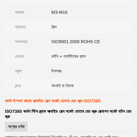
আকার:
M3-M16
আবেদন:
শিল্প
সনদপত্র:
ISO9001:2008 ROHS CE
মোড়ক:
কার্টন + প্লাস্টিকের ব্যাগ
নমুনা:
উপলব্ধ
বন্দর:
সাংহাই বা নিংবো
কার্বন ইস্পাত কালো অক্সাইড হেক্স সকেট বোতাম হেড স্ক্রু ISO7380
ISO7380 কার্বন স্টিল ব্ল্যাক অক্সাইড হেক্স সকেট বোতাম হেড স্ক্রু হেক্সাগন সকেট বাটন হেড
স্ক্রু
পণ্যের বর্ণনা