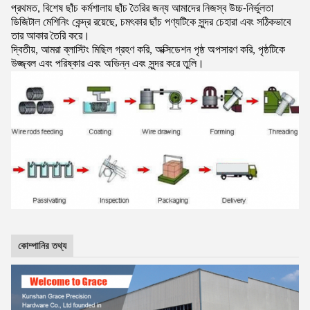
প্রথমত, বিশেষ ছাঁচ কর্মশালায় ছাঁচ তৈরির জন্য আমাদের নিজস্ব উচ্চ-নির্ভুলতা
ডিজিটাল মেশিনিং কেন্দ্র রয়েছে, চমৎকার ছাঁচ পণ্যটিকে সুন্দর চেহারা এবং সঠিকভাবে
তার আকার তৈরি করে।
দ্বিতীয়, আমরা ব্লাস্টিং মিছিল গ্রহণ করি, অক্সিডেশন পৃষ্ঠ অপসারণ করি, পৃষ্ঠটিকে
উজ্জ্বল এবং পরিষ্কার এবং অভিন্ন এবং সুন্দর করে তুলি।
কোম্পানির তথ্য