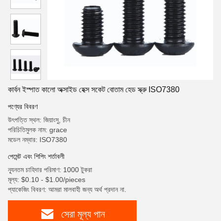
কার্বন ইস্পাত কালো অক্সাইড হেক্স সকেট বোতাম হেড স্ক্রু ISO7380
পণ্যের বিবরণ
উৎপত্তি স্থল: জিয়াংসু, চীন
পরিচিতিমুলক নাম: grace
মডেল নম্বার: ISO7380
পেমেন্ট এবং শিপিং শর্তাবলী
ন্যূনতম চাহিদার পরিমাণ: 1000 টুকরা
মূল্য: $0.10 - $1.00/pieces
প্যাকেজিং বিবরণ: আমরা মালবাহী জন্য অর্থ প্রদান না.
সেরা মূল্য পান