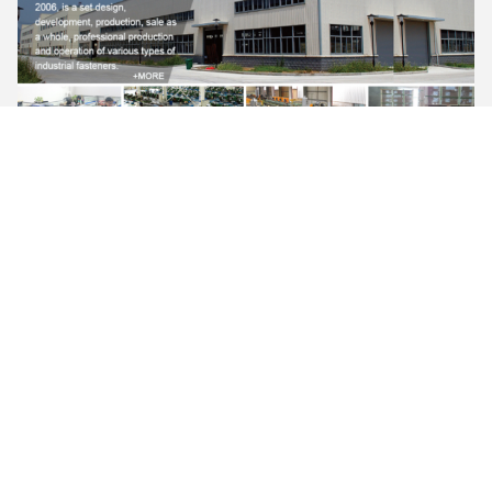
FAQ
1
প্রশ্ন: আপনি কি আমাকে আপনার ক্যাটালগ এবং মূল্য তালিকা পাঠাতে
.
পারেন?
উত্তর: যেহেতু আমাদের হাজার হাজারেরও বেশি পণ্য রয়েছে, তাই আপনার জন্য
সমস্ত ক্যাটালগ এবং মূল্য তালিকা পাঠানো সত্যিই খুব কঠিন।আপনি আগ্রহী শৈলী
আমাদের জানান, আমরা আপনার রেফারেন্স জন্য pricelist অফার করতে পারেন.
2. প্রশ্ন: আপনার পণ্যের গুণমান সম্পর্কে কেমন?
উত্তর: উত্পাদনের সময় 100% পরিদর্শন
.আমাদের পণ্য ISO9001, TS16949
আন্তর্জাতিক মানের মান প্রত্যয়িত হয়.
3. প্রশ্ন: আপনি পণ্যের কি উপাদান সরবরাহ করতে পারেন?