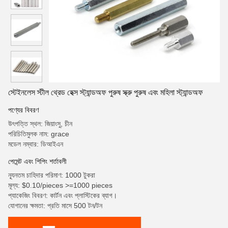
স্টেইনলেস স্টীল থ্রেড হেক্স স্ট্যান্ডঅফ পুরুষ স্ক্রু পুরুষ এবং মহিলা স্ট্যান্ডঅফ
পণ্যের বিবরণ
উৎপত্তি স্থল: জিয়াংসু, চীন
পরিচিতিমুলক নাম: grace
মডেল নম্বার: ডিআইএন
পেমেন্ট এবং শিপিং শর্তাবলী
ন্যূনতম চাহিদার পরিমাণ: 1000 টুকরা
মূল্য: $0.10/pieces >=1000 pieces
প্যাকেজিং বিবরণ: কার্টন এবং প্লাস্টিকের ব্যাগ।
যোগানের ক্ষমতা: প্রতি মাসে 500 টন/টন