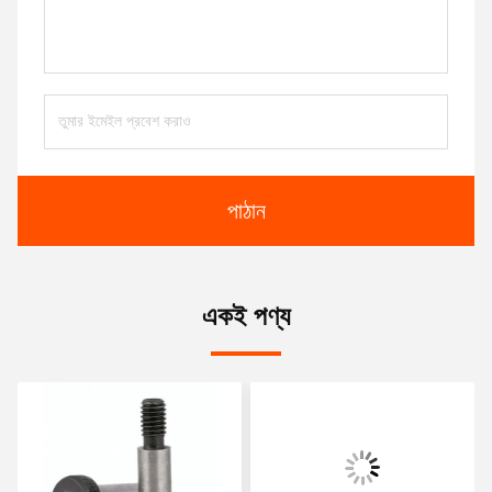
পাঠান
একই পণ্য