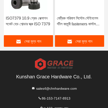
ISO7379 10.9 গ্রেড হেক্সাগন
মেট্রিক পরিমাপ সিস্টেম স্টেইনলেস
সকেট হেড শোল্ডার স্ক্রু ISO 7379
স্টীল বহুমুখী fasteners কাস্টম
Hex ক্রস স্লট Torx পেশাদারী
থেকে স্ক্রু
সেরা মূল্য পান
সেরা মূল্য পান
Kunshan Grace Hardware Co., Ltd.
sales4@chnhardware.com
86-153-7147-8913