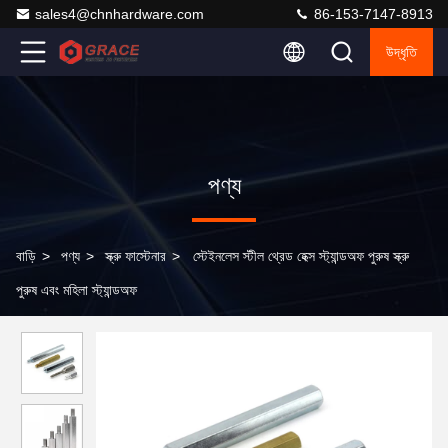
sales4@chnhardware.com
86-153-7147-8913
উদ্ধৃতি
পণ্য
বাড়ি
>
পণ্য
>
স্ক্রু ফাস্টেনার
>
স্টেইনলেস স্টীল থ্রেড হেক্স স্ট্যান্ডঅফ পুরুষ স্ক্রু
পুরুষ এবং মহিলা স্ট্যান্ডঅফ