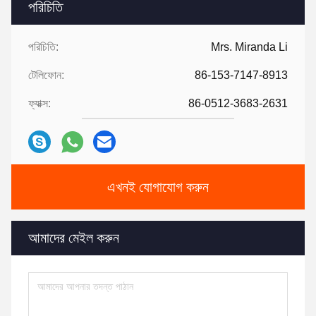
পরিচিতি
পরিচিতি:
Mrs. Miranda Li
টেলিফোন:
86-153-7147-8913
ফ্যাক্স:
86-0512-3683-2631
এখনই যোগাযোগ করুন
আমাদের মেইল ​​করুন