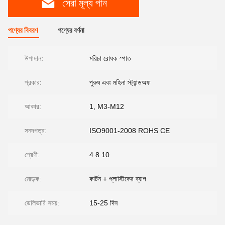
সেরা মূল্য পান
পণ্যের বিবরণ
পণ্যের বর্ণনা
উপাদান:
মরিচা রোধক স্পাত
প্রকার:
পুরুষ এবং মহিলা স্ট্যান্ডঅফ
আকার:
1, M3-M12
সনদপত্র:
ISO9001-2008 ROHS CE
শ্রেণী:
4 8 10
মোড়ক:
কার্টন + প্লাস্টিকের ব্যাগ
ডেলিভারি সময়:
15-25 দিন