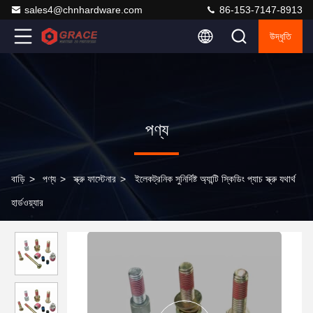
sales4@chnhardware.com
86-153-7147-8913
উদ্ধৃতি
পণ্য
বাড়ি
>
পণ্য
>
স্ক্রু ফাস্টেনার
>
ইলেকট্রনিক সুনির্দিষ্ট অ্যান্টি স্কিডিং প্যাচ স্ক্রু যথার্থ
হার্ডওয়্যার