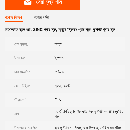
সেরা মূল্য পান
পণ্যের বিবরণ
পণ্যের বর্ণনা
বিশেষভাবে তুলে ধরা:
ZINC প্যাচ স্ক্রু
,
অ্যান্টি স্কিডিং প্যাচ স্ক্রু
,
সুনির্দিষ্ট প্যাচ স্ক্রু
শেষ করুন:
দস্তা
উপাদান:
ইস্পাত
মাপ পদ্ধতি:
মেট্রিক
হেড স্টাইল:
প্যান, ফ্ল্যাট
স্ট্যান্ডার্ড:
DIN
যথার্থ হার্ডওয়্যার ইলেকট্রনিক সুনির্দিষ্ট অ্যান্টি-স্কিডিং
নাম:
স্ক্রু
উপাদান / সমাপ্তি:
অ্যালুমিনিয়াম, পিতল, খাদ ইস্পাত, স্টেইনলেস স্টীল