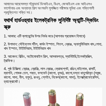
আমাদের আছে
সমস্ত স্ট্যান্ডার্ড ডিআইএন, বিএস, জেআইএস এবং আইএসও
ফাস্টেনার এবং অন্যান্য শিল্প অংশগুলি সুসজ্জিত পরীক্ষার সুবিধা এবং শক্তিশালী
প্রযুক্তিগত শক্তি সহ।
যথার্থ হার্ডওয়্যার ইলেকট্রনিক সুনির্দিষ্ট অ্যান্টি-স্কিডিং
স্ক্রু
1. আকার: এটি ক্লায়েন্টের উপর নির্ভর করে (আপনার প্রয়োজন হিসাবে)
2. উপাদান: স্টেইনলেস স্টীল, কার্বন ইস্পাত, পিতল, ব্রোঞ্জ, অ্যালুমিনিয়াম খাদ,
লোহা,
খাদ ইস্পাত, টাইটানিয়াম, টাইটানিয়াম খাদ
3. আবেদন: বিল্ডিং, অটোমোবাইল শিল্প, আসবাবপত্র, স্যানিটারি,
ইলেকট্রনিক্স,
ট্রাফিক।
4. পৃষ্ঠ চিকিত্সা: ব্রোঞ্জ, ব্রোঞ্জি, লাল ব্রোঞ্জ, ক্রোমপ্লেট, রঙিন,
নাইলোক, রাসার্ট,
ম্যাগনি, শোষক তেল, শক্ত, ফসফেট (কালো, ধূসর), কালো,
দস্তা ধাতুপট্টাবৃত (সবুজ,
কালো, সাদা, নীল, হলুদ), রংধনু, প্লেইন, নিকেল
(কালো, সাদা), ইলেক্ট্রোফোরেসিস,
ড্যাক্রোমেট।