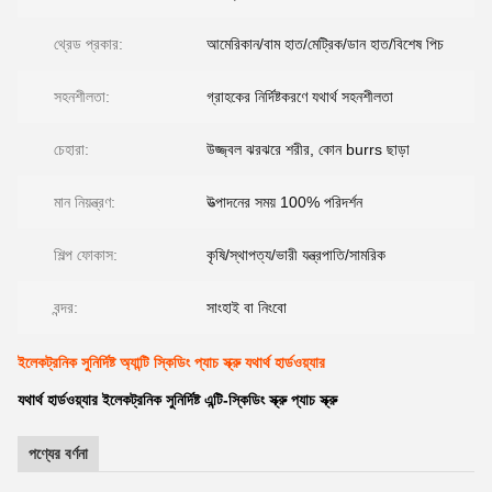
থ্রেড প্রকার:
আমেরিকান/বাম হাত/মেট্রিক/ডান হাত/বিশেষ পিচ
সহনশীলতা:
গ্রাহকের নির্দিষ্টকরণে যথার্থ সহনশীলতা
চেহারা:
উজ্জ্বল ঝরঝরে শরীর, কোন burrs ছাড়া
মান নিয়ন্ত্রণ:
উত্পাদনের সময় 100% পরিদর্শন
শিল্প ফোকাস:
কৃষি/স্থাপত্য/ভারী যন্ত্রপাতি/সামরিক
বন্দর:
সাংহাই বা নিংবো
ইলেকট্রনিক সুনির্দিষ্ট অ্যান্টি স্কিডিং প্যাচ স্ক্রু যথার্থ হার্ডওয়্যার
যথার্থ হার্ডওয়্যার ইলেকট্রনিক সুনির্দিষ্ট এন্টি-স্কিডিং স্ক্রু প্যাচ স্ক্রু
পণ্যের বর্ণনা