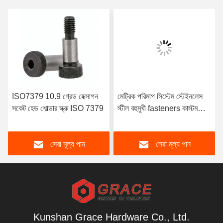
ISO7379 10.9 গ্রেড হেক্সাগন
মেট্রিক পরিমাপ সিস্টেম স্টেইনলেস
সকেট হেড শোল্ডার স্ক্রু ISO 7379
স্টীল বহুমুখী fasteners কাস্টম
Hex ক্রস স্লট Torx পেশাদারী
থেকে স্ক্রু
সেরা মূল্য পান
সেরা মূল্য পান
Kunshan Grace Hardware Co., Ltd.