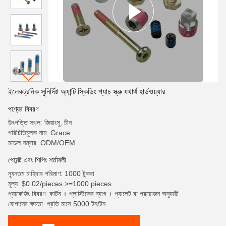
ইলেকট্রনিক সুনির্দিষ্ট অ্যান্টি স্কিডিং প্যাচ স্ক্রু যথার্থ হার্ডওয়্যার
পণ্যের বিবরণ
উৎপত্তি স্থল: জিয়াংসু, চীন
পরিচিতিমুলক নাম: Grace
মডেল নম্বার: ODM/OEM
পেমেন্ট এবং শিপিং শর্তাবলী
ন্যূনতম চাহিদার পরিমাণ: 1000 টুকরা
মূল্য: $0.02/pieces >=1000 pieces
প্যাকেজিং বিবরণ: কার্টন + প্লাস্টিকের ব্যাগ + প্যালেট বা প্রয়োজন অনুযায়ী
যোগানের ক্ষমতা: প্রতি মাসে 5000 টন/টন